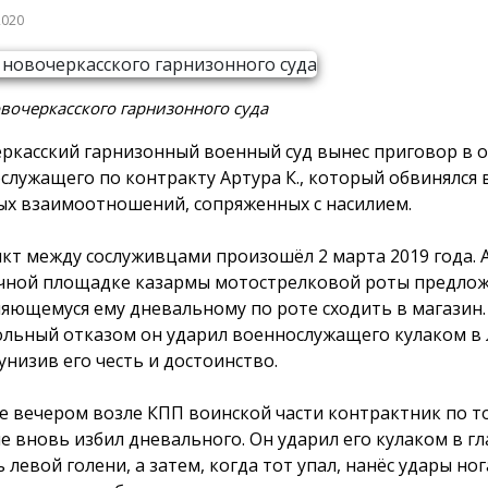
2020
вочеркасского гарнизонного суда
ркасский гарнизонный военный суд вынес приговор в
служащего по контракту Артура К., который обвинялся
ых взаимоотношений, сопряженных с насилием.
кт между сослуживцами произошёл 2 марта 2019 года. А
чной площадке казармы мотострелковой роты предлож
яющемуся ему дневальному по роте сходить в магазин.
льный отказом он ударил военнослужащего кулаком в 
унизив его честь и достоинство.
е вечером возле КПП воинской части контрактник по т
е вновь избил дневального. Он ударил его кулаком в гла
 левой голени, а затем, когда тот упал, нанёс удары ног