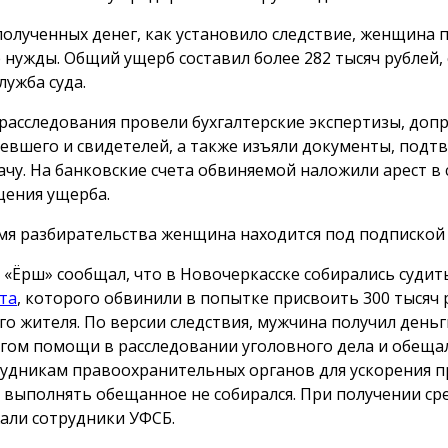
полученных денег, как установило следствие, женщина 
 нужды. Общий ущерб составил более 282 тысяч рублей,
лужба суда.
 расследования провели бухгалтерские экспертизы, доп
евшего и свидетелей, а также изъяли документы, под
ачу. На банковские счета обвиняемой наложили арест в 
ения ущерба.
мя разбирательства женщина находится под подпиской 
 «Ёрш» сообщал, что в Новочеркасске собирались суди
та
, которого обвинили в попытке присвоить 300 тысяч 
го жителя. По версии следствия, мужчина получил деньг
гом помощи в расследовании уголовного дела и обеща
рудникам правоохранительных органов для ускорения п
 выполнять обещанное не собирался. При получении сре
али сотрудники УФСБ.