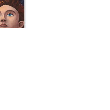
инистрации
латова стали
орчества
или диплом