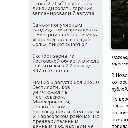
около 200 м². Полностью
ликвидировать горение
запланировали 7 августа
Самым популярным
кандидатом в президенты
в Венгрии стал герой мема
«Гарольд, скрывающий
боль», пишет Guardian
Экспорт зерна из
Новочер
Ростовской области в июле
городск
сократился в 2,2 раза до
397 тысяч тонн
В Ново
котору
Ночью 6 августа больше 20
беспилотников
рублей.
уничтожили в
Чертковском,
По вер
Миллеровском,
предпр
Шолоховском,
Верхнедонском, Каменском
по ноя
и Тарасовском районах. По
похоро
предварительным
данным, последствий на
переда