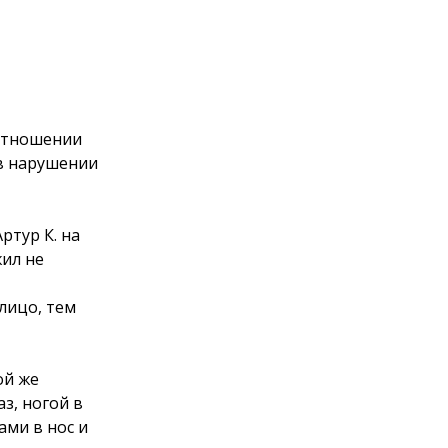
 отношении
 в нарушении
ртур К. на
ил не
лицо, тем
ой же
з, ногой в
ами в нос и