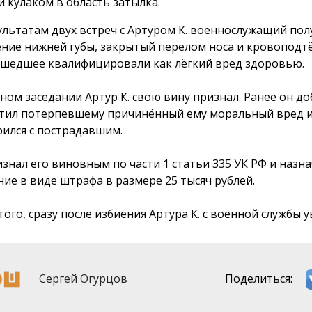
и кулаком в область затылка.
ультатам двух встреч с Артуром К. военнослужащий пол
ение нижней губы, закрытый перелом носа и кровоподтё
шедшее квалифицировали как лёгкий вред здоровью.
бном заседании Артур К. свою вину признал. Ранее он д
тил потерпевшему причинённый ему моральный вред 
ился с пострадавшим.
изнал его виновным по части 1 статьи 335 УК РФ и назн
ние в виде штрафа в размере 25 тысяч рублей.
ого, сразу после избиения Артура К. с военной службы у
Сергей Огурцов
Поделиться: