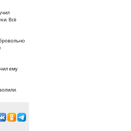
учил
ки. Всё
обровольно
и
ачил ему
волили.