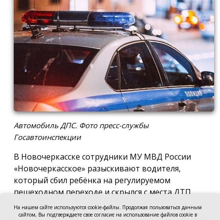
Автомобиль ДПС. Фото пресс-службы
Госавтоинспекции
В Новочеркасске сотрудники МУ МВД России
«Новочеркасское» разыскивают водителя,
который сбил ребёнка на регулируемом
пешеходном переходе и скрылся с места ДТП.
На нашем сайте используются cookie-файлы. Продолжая пользоваться данным
По предварительным данным, авария произошла
сайтом, Вы подтверждаете свое согласие на использование файлов cookie в