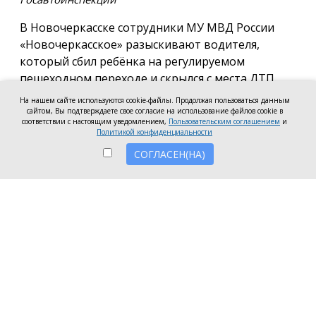
В Новочеркасске сотрудники МУ МВД России
«Новочеркасское» разыскивают водителя,
который сбил ребёнка на регулируемом
пешеходном переходе и скрылся с места ДТП.
На нашем сайте используются cookie-файлы. Продолжая пользоваться данным
По предварительным данным, авария произошла
сайтом, Вы подтверждаете свое согласие на использование файлов cookie в
5 августа около 19:30 на пересечении улиц Фрунзе
соответствии с настоящим уведомлением,
Пользовательским соглашением
и
Политикой конфиденциальности
и Маяковского. Автомобиль, поворачивая с улицы
СОГЛАСЕН(НА)
Фрунзе на улицу Маяковского, наехал на 8-летнюю
девочку, которая переходила дорогу по
пешеходному переходу на разрешающий сигнал
светофора.
В настоящее время полицейские устанавливают
марку автомобиля и личность водителя. Также
правоохранители просят откликнуться очевидцев
происшествия. Всех, кто располагает какой-либо
информацией о ДТП или скрывшемся автомобиле,