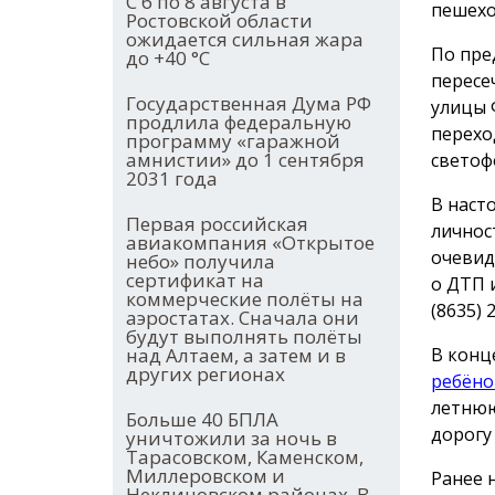
С 6 по 8 августа в
пешехо
Ростовской области
ожидается сильная жара
По пре
до +40 °С
пересе
Государственная Дума РФ
улицы 
продлила федеральную
перехо
программу «гаражной
амнистии» до 1 сентября
светоф
2031 года
В наст
Первая российская
личнос
авиакомпания «Открытое
очевид
небо» получила
сертификат на
о ДТП 
коммерческие полёты на
(8635) 
аэростатах. Сначала они
будут выполнять полёты
В конц
над Алтаем, а затем и в
других регионах
ребёно
летнюю
Больше 40 БПЛА
дорогу
уничтожили за ночь в
Тарасовском, Каменском,
Миллеровском и
Ранее 
Неклиновском районах. В