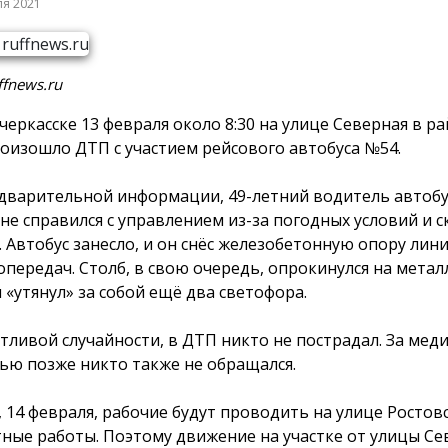
ля 2021
ffnews.ru
черкасске 13 февраля около 8:30 на улице Северная в р
оизошло ДТП с участием рейсового автобуса №54.
дварительной информации, 49-летний водитель автобу
 не справился с управлением из-за погодных условий и 
. Автобус занесло, и он снёс железобетонную опору лин
опередач. Столб, в свою очередь, опрокинулся на мета
и «утянул» за собой ещё два светофора.
стливой случайности, в ДТП никто не пострадал. За мед
ю позже никто также не обращался.
, 14 февраля, рабочие будут проводить на улице Ростов
ные работы. Поэтому движение на участке от улицы Се