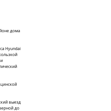
айоне дома
са Hyundai
скользкой
ии
ллический
ицинской
ский выезд
верной до