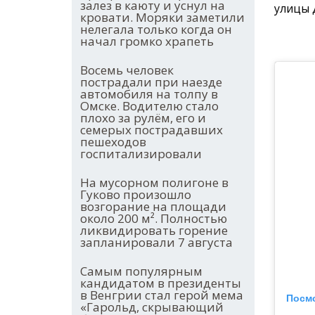
залез в каюту и уснул на
улицы Д
кровати. Моряки заметили
нелегала только когда он
начал громко храпеть
Восемь человек
пострадали при наезде
автомобиля на толпу в
Омске. Водителю стало
плохо за рулём, его и
семерых пострадавших
пешеходов
госпитализировали
На мусорном полигоне в
Гуково произошло
возгорание на площади
около 200 м². Полностью
ликвидировать горение
запланировали 7 августа
Самым популярным
кандидатом в президенты
в Венгрии стал герой мема
Посмо
«Гарольд, скрывающий