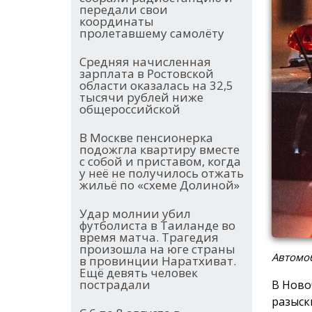
передали свои
координаты
пролетавшему самолёту
Средняя начисленная
зарплата в Ростовской
области оказалась на 32,5
тысячи рублей ниже
общероссийской
В Москве пенсионерка
подожгла квартиру вместе
с собой и приставом, когда
у неё не получилось отжать
жильё по «схеме Долиной»
Удар молнии убил
футболиста в Таиланде во
время матча. Трагедия
произошла на юге страны
Автомо
в провинции Наратхиват.
Ещё девять человек
пострадали
В Ново
разыск