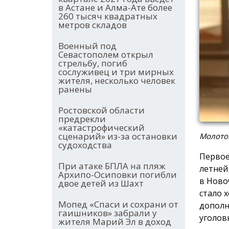
в Астане и Алма-Ате более
260 тысяч квадратных
метров складов
Военный под
Севастополем открыл
стрельбу, погиб
сослуживец и три мирных
жителя, несколько человек
ранены
Ростовской области
предрекли
«катастрофический
сценарий» из-за остановки
Молото
судоходства
Первое
При атаке БПЛА на пляж
летней
Архипо-Осиповки погибли
в Ново
двое детей из Шахт
стало 
Мопед «Спаси и сохрани от
дополн
гаишников» забрали у
уголов
жителя Марий Эл в доход