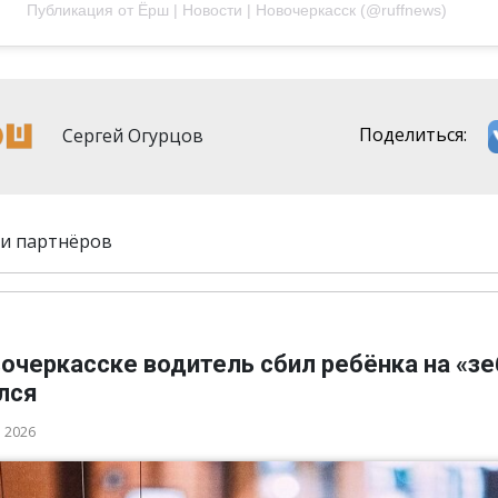
Публикация от Ёрш | Новости | Новочеркасск (@ruffnews)
Сергей Огурцов
Поделиться:
и партнёров
очеркасске водитель сбил ребёнка на «зе
лся
а 2026