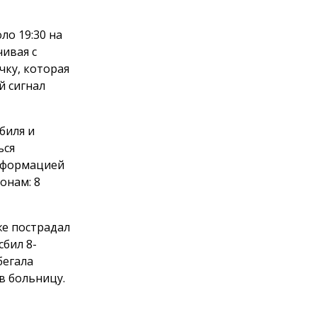
ло 19:30 на
ивая с
чку, которая
й сигнал
биля и
ься
информацией
онам: 8
же пострадал
сбил 8-
бегала
в больницу.