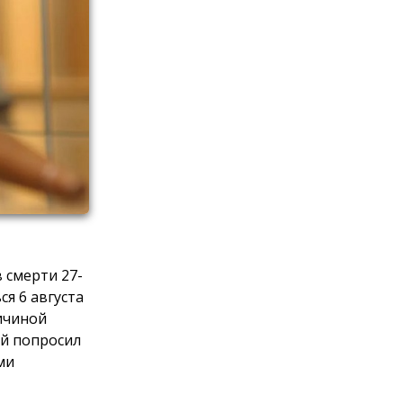
 смерти 27-
я 6 августа
ричиной
й попросил
ми