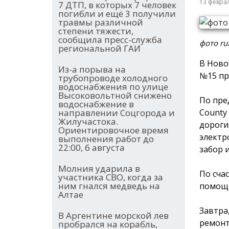
13 февра
7 ДТП, в которых 7 человек
погибли и ещё 3 получили
травмы различной
степени тяжести,
сообщила пресс-служба
фото ru
региональной ГАИ
В Ново
Из-а порыва на
№15 пр
трубопроводе холодного
водоснабжения по улице
Высоковольтной снижено
По пре
водоснабжение в
County
направлении Соцгорода и
Жилучастока.
дороги
Ориентировочное время
электр
выполнения работ до
22:00, 6 августа
забор 
Молния ударила в
По сча
участника СВО, когда за
ним гнался медведь на
помощь
Алтае
Завтра
В Аргентине морской лев
ремонт
пробрался на корабль,