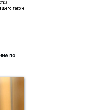
тка,
авшего также
ние по