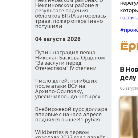
нерегу
Неклиновском районе в
которы
результате падения
обломков БПЛА загорелась
госпит
трава, пожар оперативно
потушили
#прои
04 августа 2026
Путин наградил певца
Николая Баскова Орденом
"За заслуги перед
Отечеством" IV степени
В Но
делу
Число детей, погибших
после атаки ВСУ на
06 август
Архипо-Осиповку,
увеличилось до четырёх
Внебиржевой курс доллара
впервые с начала апреля
поднялся выше 81 рубля
Wildberries в первом
квартале 2027 года введёт