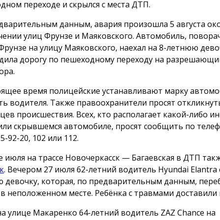
дном переходе и скрылся с места ДТП.
дварительным данным, авария произошла 5 августа око
чении улиц Фрунзе и Маяковского. Автомобиль, поворач
Фрунзе на улицу Маяковского, наехал на 8-летнюю дево
дила дорогу по пешеходному переходу на разрешающи
ора.
оящее время полицейские устанавливают марку автомо
ть водителя. Также правоохранители просят откликнут
цев происшествия. Всех, кто располагает какой-либо 
или скрывшемся автомобиле, просят сообщить по телеф
25-92-20, 102 или 112.
е июля на трассе Новочеркасск — Багаевская в ДТП так
к
. Вечером 27 июля 62-летний водитель Hyundai Elantra 
 девочку, которая, по предварительным данным, пере
 в неположенном месте. Ребёнка с травмами доставили 
на улице Макаренко 64-летний водитель ZAZ Chance на