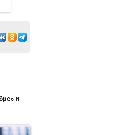
бре» и