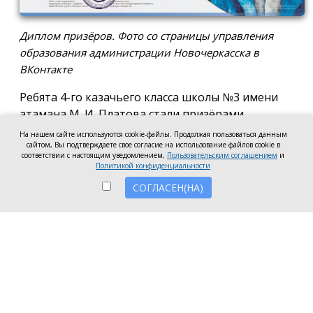
Диплом призёров. Фото со страницы управления
образования администрации Новочеркасска в
ВКонтакте
Ребята 4-го казачьего класса школы №3 имени
атамана М. И. Платова стали призёрами
международного конкурса детско-молодёжного
На нашем сайте используются cookie-файлы. Продолжая пользоваться данным
сайтом, Вы подтверждаете свое согласие на использование файлов cookie в
творчества «Кубок Санкт-Петербурга по
соответствии с настоящим уведомлением,
Пользовательским соглашением
и
искусству». Новочеркассцы получили диплом за
Политикой конфиденциальности
второе место.
СОГЛАСЕН(НА)
Коллектив выступил в возрастной категории от 8
до 10 лет в номинации, посвящённой народной
песне и её современным обработкам. Для конкурса
они подготовили композицию «Зимушка-зима».
Подготовкой коллектива занималась Елена
Черкис, сообщили в пресс-службе городской
администрации.