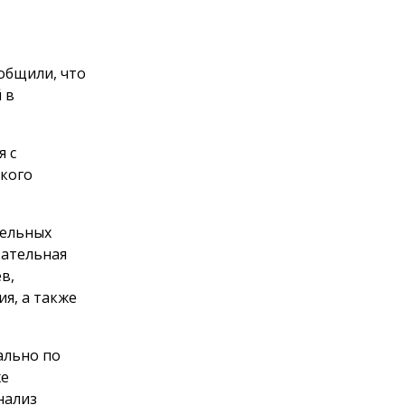
общили, что
 в
я с
кого
тельных
тательная
в,
я, а также
ально по
же
нализ