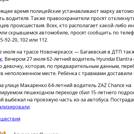
оящее время полицейские устанавливают марку автомо
ть водителя. Также правоохранители просят откликнут
цев происшествия. Всех, кто располагает какой-либо 
или скрывшемся автомобиле, просят сообщить по телеф
25-92-20, 102 или 112.
е июля на трассе Новочеркасск — Багаевская в ДТП так
к
. Вечером 27 июля 62-летний водитель Hyundai Elantra 
 девочку, которая, по предварительным данным, пере
 в неположенном месте. Ребёнка с травмами доставили 
на улице Макаренко 64-летний водитель ZAZ Chance на
лируемом пешеходном переходе сбил 15-летнего подрос
й выбежал на проезжую часть из-за автобуса. Пострад
ализировали
.
сшествия