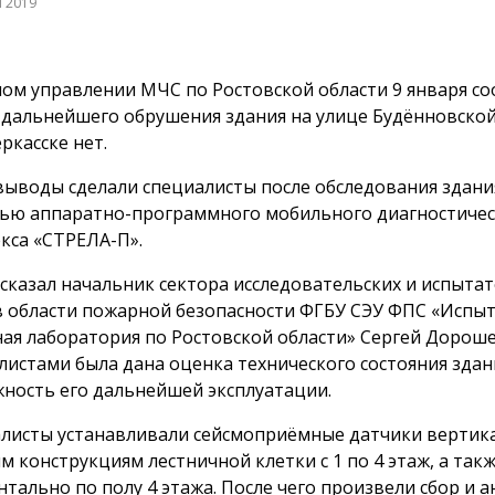
я 2019
ном управлении МЧС по Ростовской области 9 января со
 дальнейшего обрушения здания на улице Будённовской
ркасске нет.
выводы сделали специалисты после обследования здани
ю аппаратно-программного мобильного диагностичес
кса «СТРЕЛА-П».
ссказал начальник сектора исследовательских и испыта
в области пожарной безопасности ФГБУ СЭУ ФПС «Испы
ая лаборатория по Ростовской области» Сергей Дороше
листами была дана оценка технического состояния здани
ность его дальнейшей эксплуатации.
листы устанавливали сейсмоприёмные датчики вертик
м конструкциям лестничной клетки с 1 по 4 этаж, а так
нтально по полу 4 этажа. После чего произвели сбор и а