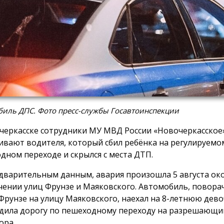
биль ДПС. Фото пресс-службы Госавтоинспекции
черкасске сотрудники МУ МВД России «Новочеркасское
ивают водителя, который сбил ребёнка на регулируемо
дном переходе и скрылся с места ДТП.
дварительным данным, авария произошла 5 августа око
чении улиц Фрунзе и Маяковского. Автомобиль, поворач
Фрунзе на улицу Маяковского, наехал на 8-летнюю дево
дила дорогу по пешеходному переходу на разрешающи
ора.