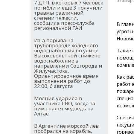
09 январ
7 ДТП, в которых 7 человек
погибли и ещё 3 получили
травмы различной
степени тяжести,
сообщила пресс-служба
В глав
региональной ГАИ
угрозы
Новоче
Из-а порыва на
трубопроводе холодного
водоснабжения по улице
Такие 
Высоковольтной снижено
помощь
водоснабжение в
компле
направлении Соцгорода и
Жилучастока.
Ориентировочное время
Как ра
выполнения работ до
работ 
22:00, 6 августа
пожарн
Молния ударила в
специа
участника СВО, когда за
возмож
ним гнался медведь на
Алтае
Специа
несущи
В Аргентине морской лев
пробрался на корабль,
горизо