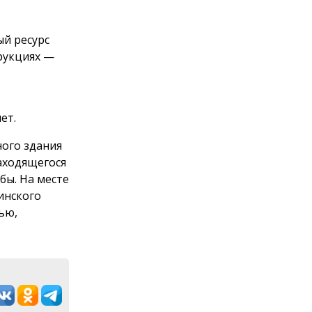
ый ресурс
рукциях —
ет.
ого здания
находящегося
бы. На месте
инского
ью,