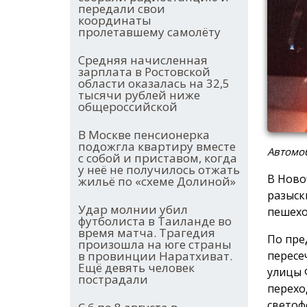
передали свои
координаты
пролетавшему самолёту
Средняя начисленная
зарплата в Ростовской
области оказалась на 32,5
тысячи рублей ниже
общероссийской
В Москве пенсионерка
подожгла квартиру вместе
Автомо
с собой и приставом, когда
у неё не получилось отжать
В Ново
жильё по «схеме Долиной»
разыск
Удар молнии убил
пешехо
футболиста в Таиланде во
время матча. Трагедия
По пре
произошла на юге страны
пересе
в провинции Наратхиват.
Ещё девять человек
улицы 
пострадали
перехо
светоф