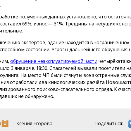
.
работке полученных данных установлено, что остаточн
 составил 69%, износ — 31%. Трещины на несущих конст
ительные.
лючению экспертов, здание находится в «ограниченно»
способном состоянии. Угрозы дальнейшего обрушения н
ним,
обрушение неэксплуатируемой части
четырёхэтажн
шло 3 января в 18:30. Спасателей вызвали посетители 
боулинга. На место ЧП были стянуты все экстренные служ
ния отработали два кинологических расчёта Новошахт
лизированного поисково-спасательного отряда. К счаст
давших не обнаружено.
Ксения Егорова
Поделиться: