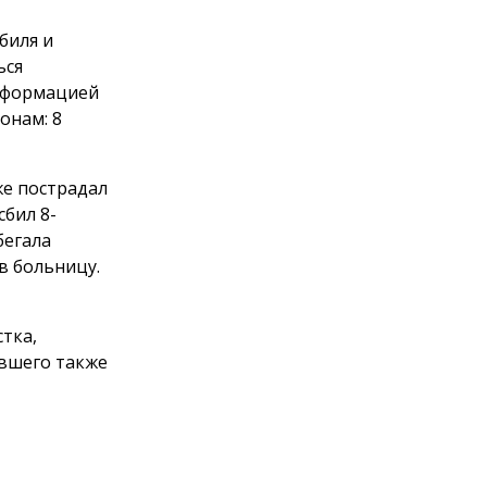
биля и
ься
информацией
онам: 8
же пострадал
сбил 8-
бегала
в больницу.
тка,
авшего также