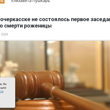
Елизавета Пушкарь
вочеркасске не состоялось первое заседа
 о смерти роженицы
а 2026
ом, Вы
оящим
сти