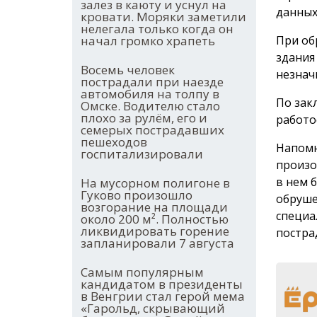
залез в каюту и уснул на
данных
кровати. Моряки заметили
нелегала только когда он
начал громко храпеть
При об
здания
Восемь человек
незнач
пострадали при наезде
автомобиля на толпу в
По зак
Омске. Водителю стало
плохо за рулём, его и
работо
семерых пострадавших
пешеходов
Напом
госпитализировали
произо
в нем 
На мусорном полигоне в
Гуково произошло
обруше
возгорание на площади
специа
около 200 м². Полностью
ликвидировать горение
постра
запланировали 7 августа
Самым популярным
кандидатом в президенты
в Венгрии стал герой мема
«Гарольд, скрывающий