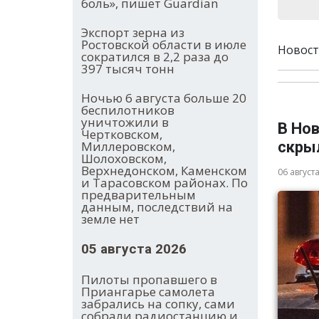
боль», пишет Guardian
Экспорт зерна из
Ростовской области в июле
Новост
сократился в 2,2 раза до
397 тысяч тонн
Ночью 6 августа больше 20
беспилотников
уничтожили в
В Нов
Чертковском,
скры
Миллеровском,
Шолоховском,
Верхнедонском, Каменском
06 август
и Тарасовском районах. По
предварительным
данным, последствий на
земле нет
05 августа 2026
Пилоты пропавшего в
Приангарье самолета
забрались на сопку, сами
собрали радиостанцию и