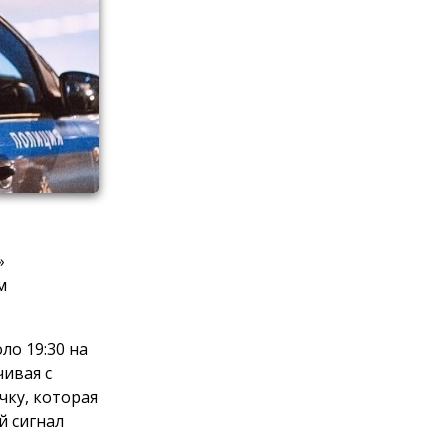
»
м
ло 19:30 на
ивая с
чку, которая
й сигнал