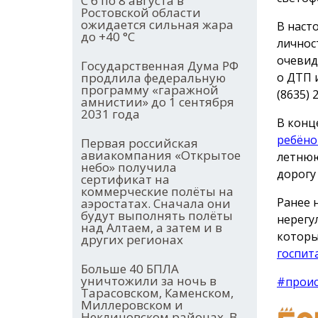
С 6 по 8 августа в
Ростовской области
ожидается сильная жара
В наст
до +40 °С
личнос
очевид
Государственная Дума РФ
о ДТП 
продлила федеральную
программу «гаражной
(8635) 
амнистии» до 1 сентября
2031 года
В конц
ребёно
Первая российская
авиакомпания «Открытое
летнюю
небо» получила
дорогу
сертификат на
коммерческие полёты на
Ранее 
аэростатах. Сначала они
будут выполнять полёты
нерегу
над Алтаем, а затем и в
которы
других регионах
госпит
Больше 40 БПЛА
уничтожили за ночь в
#прои
Тарасовском, Каменском,
Миллеровском и
Неклиновском районах. В