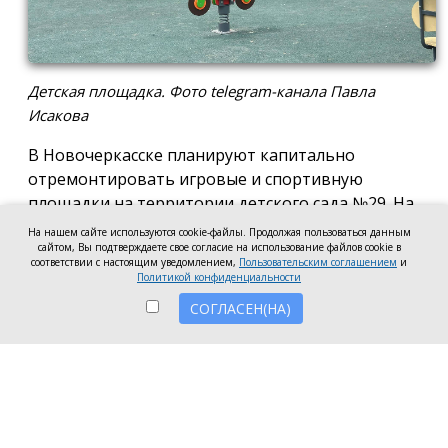
Детская площадка. Фото telegram-канала Павла
Исакова
В Новочеркасске планируют капитально
отремонтировать игровые и спортивную
площадки на территории детского сада №29. На
эти цели готовы направить 2,5 млн рублей.
На нашем сайте используются cookie-файлы. Продолжая пользоваться данным
сайтом, Вы подтверждаете свое согласие на использование файлов cookie в
Согласно информации на сайте госзакупок,
соответствии с настоящим уведомлением,
Пользовательским соглашением
и
Политикой конфиденциальности
подрядчику предстоит привести в порядок
СОГЛАСЕН(НА)
игровые и спортивную площадки: заменить их
покрытие, установить новое ограждение с
калитками, обновить бордюры и выполнить
другие работы по благоустройству территории.
Завершить ремонт планируют до 20 октября 2026
года.