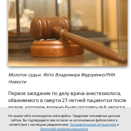
Молоток судьи. Фото Владимира Федоренко/РИА
Новости
Первое заседание по делу врача-анестезиолога,
обвиняемого в смерти 27-летней пациентки после
родов, которое должно было состояться 6 августа
в Новочеркасском городском суде, отложили до 17
На нашем сайте используются cookie-файлы. Продолжая пользоваться данным
сайтом, Вы подтверждаете свое согласие на использование файлов cookie в
августа. Причиной стало ходатайство адвоката
соответствии с настоящим уведомлением,
Пользовательским соглашением
и
мужа погибшей женщины, который попросил
Политикой конфиденциальности