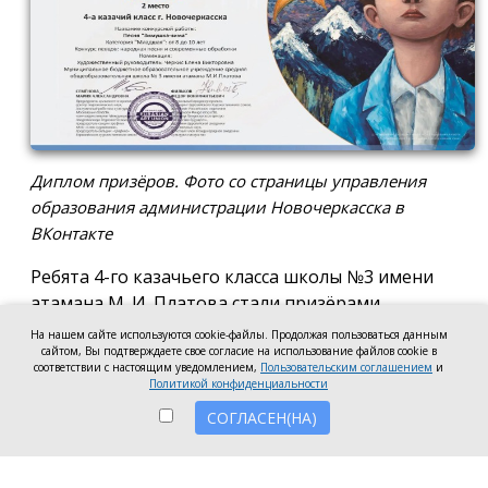
Диплом призёров. Фото со страницы управления
образования администрации Новочеркасска в
ВКонтакте
Ребята 4-го казачьего класса школы №3 имени
атамана М. И. Платова стали призёрами
международного конкурса детско-молодёжного
На нашем сайте используются cookie-файлы. Продолжая пользоваться данным
творчества «Кубок Санкт-Петербурга по
сайтом, Вы подтверждаете свое согласие на использование файлов cookie в
соответствии с настоящим уведомлением,
Пользовательским соглашением
и
искусству». Новочеркассцы получили диплом за
Политикой конфиденциальности
второе место.
СОГЛАСЕН(НА)
Коллектив выступил в возрастной категории от 8
до 10 лет в номинации, посвящённой народной