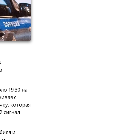
»
м
ло 19:30 на
ивая с
чку, которая
й сигнал
биля и
ься