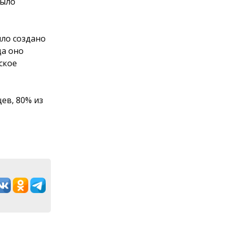
было
ыло создано
да оно
ское
ев, 80% из