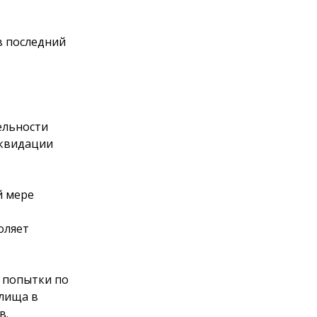
в последний
ельности
иквидации
й мере
оляет
 попытки по
лища в
в.