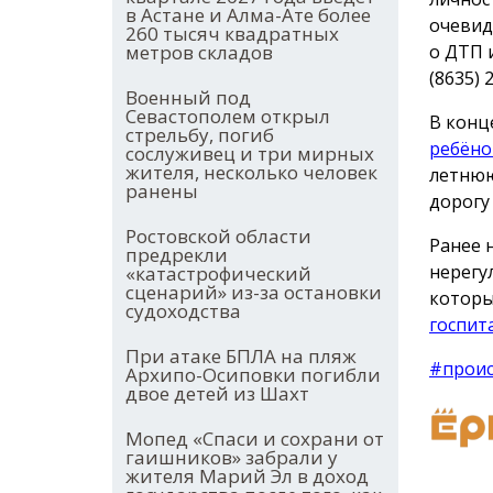
в Астане и Алма-Ате более
очевид
260 тысяч квадратных
о ДТП 
метров складов
(8635) 
Военный под
Севастополем открыл
В конц
стрельбу, погиб
ребёно
сослуживец и три мирных
жителя, несколько человек
летнюю
ранены
дорогу
Ростовской области
Ранее 
предрекли
нерегу
«катастрофический
сценарий» из-за остановки
которы
судоходства
госпит
При атаке БПЛА на пляж
#прои
Архипо-Осиповки погибли
двое детей из Шахт
Мопед «Спаси и сохрани от
гаишников» забрали у
жителя Марий Эл в доход