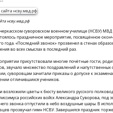
022
йта нсву.мвд.рф
черкасском суворовском военном училище (НСВУ) МВД 
стоялось праздничное мероприятие, посвящённое окон
го года. «Последний звонок» прозвенел в стенах образ
ения во всех смыслах в последний раз.
оприятии присутствовали многие почётные гости, роди
ов, звучало множество поздравлений и напутственных с
ии, суворовцам зачитали приказы о допуске к экзамена
нии отличившихся учеников.
и возложили цветы к бюсту великого русского полково
лиссимуса российских войск Александра Суворова, под з
него звонка отпустили в небо воздушные шары. В испо
вцев прозвучал гимн НСВУ. Завершился праздник торж