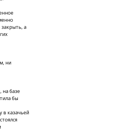
енное
Именно
 закрыть, а
гих
м, ни
 на базе
тила бы
у в казачьей
стоялся
м