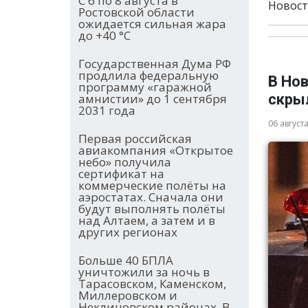
С 6 по 8 августа в
Новост
Ростовской области
ожидается сильная жара
до +40 °С
Государственная Дума РФ
продлила федеральную
В Нов
программу «гаражной
скры
амнистии» до 1 сентября
2031 года
06 август
Первая российская
авиакомпания «Открытое
небо» получила
сертификат на
коммерческие полёты на
аэростатах. Сначала они
будут выполнять полёты
над Алтаем, а затем и в
других регионах
Больше 40 БПЛА
уничтожили за ночь в
Тарасовском, Каменском,
Миллеровском и
Неклиновском районах. В