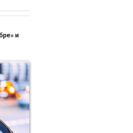
бре» и