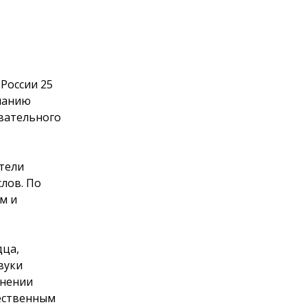
России 25
чанию
овательного
тели
лов. По
м и
дца,
вуки
лнении
ественным