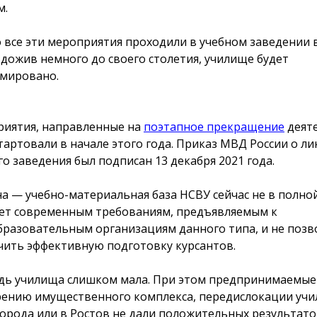
м.
о все эти мероприятия проходили в учебном заведении 
е дожив немного до своего столетия, училище будет
мировано.
иятия, направленные на
поэтапное прекращение
деят
тартовали в начале этого года. Приказ МВД России о л
го заведения был подписан 13 декабря 2021 года.
а — учебно-материальная база НСВУ сейчас не в полно
ет современным требованиям, предъявляемым к
разовательным организациям данного типа, и не позв
чить эффективную подготовку курсантов.
ь училища слишком мала. При этом предпринимаемые
ению имущественного комплекса, передислокации учи
города или в Ростов не дали положительных результато