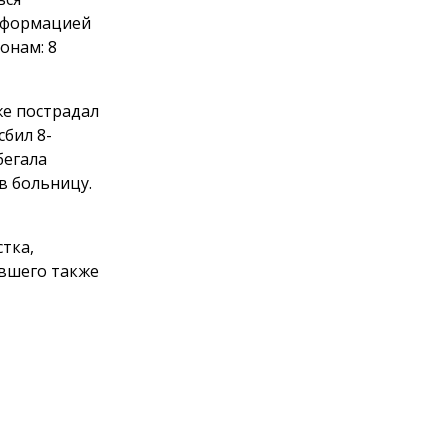
информацией
онам: 8
же пострадал
сбил 8-
бегала
в больницу.
тка,
авшего также