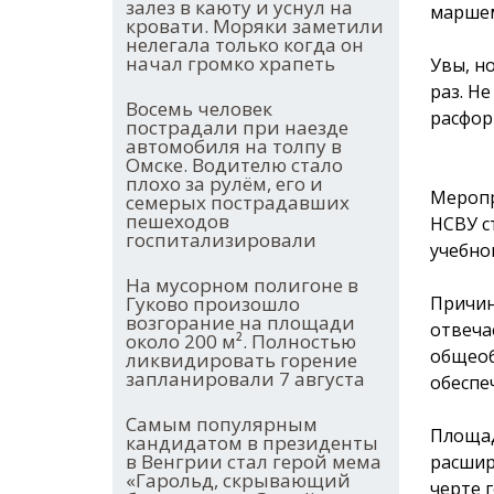
залез в каюту и уснул на
марше
кровати. Моряки заметили
нелегала только когда он
начал громко храпеть
Увы, н
раз. Н
Восемь человек
расфор
пострадали при наезде
автомобиля на толпу в
Омске. Водителю стало
плохо за рулём, его и
Меропр
семерых пострадавших
пешеходов
НСВУ с
госпитализировали
учебно
На мусорном полигоне в
Причин
Гуково произошло
возгорание на площади
отвеча
около 200 м². Полностью
общеоб
ликвидировать горение
запланировали 7 августа
обеспе
Самым популярным
Площад
кандидатом в президенты
в Венгрии стал герой мема
расшир
«Гарольд, скрывающий
черте 