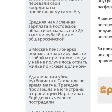
внутре
передали свои
расфор
координаты
пролетавшему самолёту
В июне
Средняя начисленная
военно
зарплата в Ростовской
области оказалась на 32,5
получи
тысячи рублей ниже
военно
общероссийской
За вре
В Москве пенсионерка
подожгла квартиру вместе
них пр
с собой и приставом, когда
правоо
у неё не получилось отжать
жильё по «схеме Долиной»
Удар молнии убил
футболиста в Таиланде во
время матча. Трагедия
произошла на юге страны
в провинции Наратхиват.
Ещё девять человек
пострадали