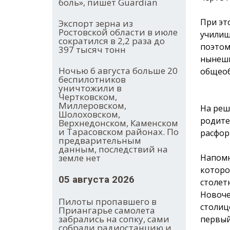
боль», пишет Guardian
При эт
Экспорт зерна из
Ростовской области в июле
училищ
сократился в 2,2 раза до
поэтом
397 тысяч тонн
нынешн
Ночью 6 августа больше 20
общеоб
беспилотников
уничтожили в
Чертковском,
Миллеровском,
На реш
Шолоховском,
родите
Верхнедонском, Каменском
и Тарасовском районах. По
расфор
предварительным
данным, последствий на
Напомн
земле нет
которо
05 августа 2026
столет
Новоче
Пилоты пропавшего в
столиц
Приангарье самолета
забрались на сопку, сами
первый
собрали радиостанцию и