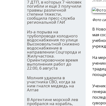
26 мая 2
7 ДТП, в которых 7 человек
погибли и ещё 3 получили
травмы различной
степени тяжести,
сообщила пресс-служба
Фото са
региональной ГАИ
В Ново
Из-а порыва на
мая со
трубопроводе холодного
водоснабжения по улице
учебно
Высоковольтной снижено
учрежд
водоснабжение в
направлении Соцгорода и
Жилучастока.
На мер
Ориентировочное время
ученик
выполнения работ до
22:00, 6 августа
традиц
поощре
Молния ударила в
участника СВО, когда за
ним гнался медведь на
Ученик
Алтае
генера
послед
В Аргентине морской лев
суворо
пробрался на корабль,