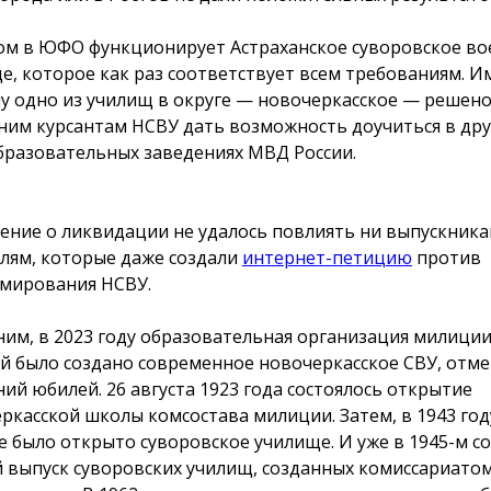
ом в ЮФО функционирует Астраханское суворовское во
е, которое как раз соответствует всем требованиям. 
у одно из училищ в округе — новочеркасское — решено
им курсантам НСВУ дать возможность доучиться в дру
разовательных заведениях МВД России.
ение о ликвидации не удалось повлиять ни выпускника
лям, которые даже создали
интернет-петицию
против
мирования НСВУ.
им, в 2023 году образовательная организация милиции,
й было создано современное новочеркасское СВУ, отме
ний юбилей. 26 августа 1923 года состоялось открытие
ркасской школы комсостава милиции. Затем, в 1943 год
е было открыто суворовское училище. И уже в 1945-м со
 выпуск суворовских училищ, созданных комиссариато