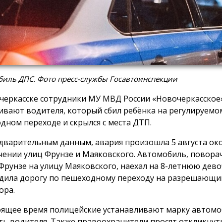
биль ДПС. Фото пресс-службы Госавтоинспекции
черкасске сотрудники МУ МВД России «Новочеркасское
ивают водителя, который сбил ребёнка на регулируемо
дном переходе и скрылся с места ДТП.
дварительным данным, авария произошла 5 августа око
чении улиц Фрунзе и Маяковского. Автомобиль, поворач
Фрунзе на улицу Маяковского, наехал на 8-летнюю дево
дила дорогу по пешеходному переходу на разрешающи
ора.
оящее время полицейские устанавливают марку автомо
ть водителя. Также правоохранители просят откликнут