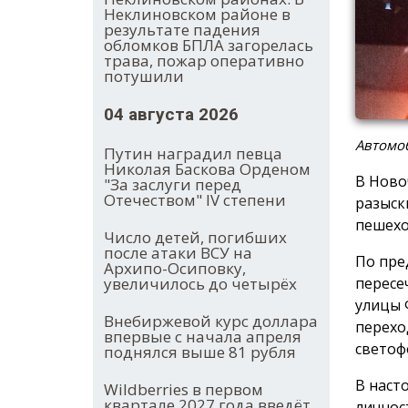
Неклиновском районе в
результате падения
обломков БПЛА загорелась
трава, пожар оперативно
потушили
04 августа 2026
Автомо
Путин наградил певца
Николая Баскова Орденом
В Ново
"За заслуги перед
Отечеством" IV степени
разыск
пешехо
Число детей, погибших
после атаки ВСУ на
По пре
Архипо-Осиповку,
пересе
увеличилось до четырёх
улицы 
Внебиржевой курс доллара
перехо
впервые с начала апреля
светоф
поднялся выше 81 рубля
В наст
Wildberries в первом
квартале 2027 года введёт
личнос