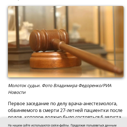
Молоток судьи. Фото Владимира Федоренко/РИА
Новости
Первое заседание по делу врача-анестезиолога,
обвиняемого в смерти 27-летней пациентки после
родов, которое должно было состояться 6 августа
в Новочеркасском городском суде, отложили до 17
На нашем сайте используются cookie-файлы. Продолжая пользоваться данным