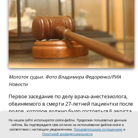
Молоток судьи. Фото Владимира Федоренко/РИА
Новости
Первое заседание по делу врача-анестезиолога,
обвиняемого в смерти 27-летней пациентки после
родов, которое должно было состояться 6 августа
в Новочеркасском городском суде, отложили до 17
На нашем сайте используются cookie-файлы. Продолжая пользоваться данным
августа. Причиной стало ходатайство адвоката
сайтом, Вы подтверждаете свое согласие на использование файлов cookie в
соответствии с настоящим уведомлением,
Пользовательским соглашением
и
мужа погибшей женщины, который попросил
Политикой конфиденциальности