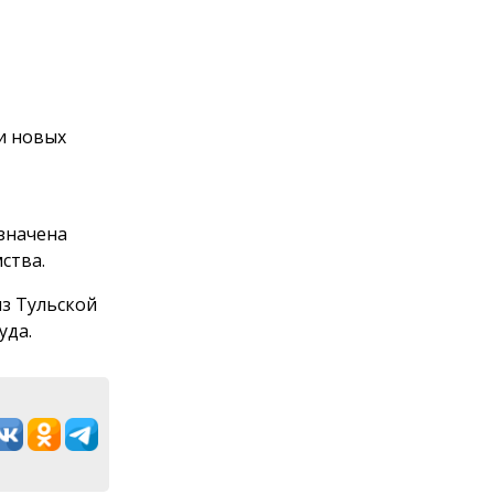
и новых
значена
ства.
из Тульской
уда.