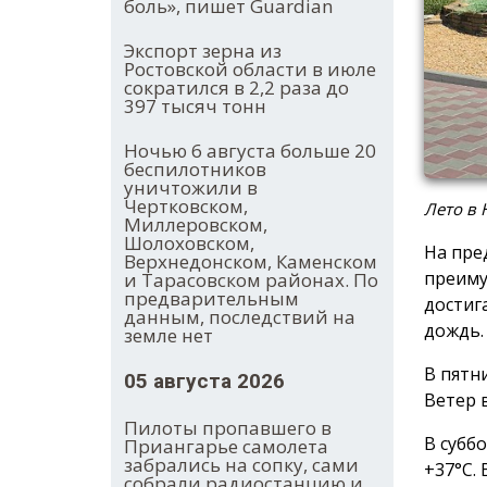
боль», пишет Guardian
Экспорт зерна из
Ростовской области в июле
сократился в 2,2 раза до
397 тысяч тонн
Ночью 6 августа больше 20
беспилотников
уничтожили в
Чертковском,
Лето в 
Миллеровском,
Шолоховском,
На пре
Верхнедонском, Каменском
преиму
и Тарасовском районах. По
предварительным
достиг
данным, последствий на
дождь.
земле нет
В пятн
05 августа 2026
Ветер 
Пилоты пропавшего в
В субб
Приангарье самолета
забрались на сопку, сами
+37°C.
собрали радиостанцию и