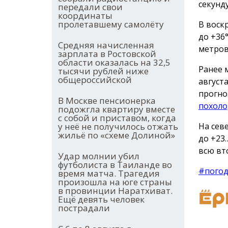
секунду
передали свои
координаты
пролетавшему самолёту
В воск
до +36
Средняя начисленная
метров
зарплата в Ростовской
области оказалась на 32,5
Ранее 
тысячи рублей ниже
общероссийской
август
прогно
В Москве пенсионерка
похоло
подожгла квартиру вместе
с собой и приставом, когда
у неё не получилось отжать
На сев
жильё по «схеме Долиной»
до +23
всю вт
Удар молнии убил
футболиста в Таиланде во
#пого
время матча. Трагедия
произошла на юге страны
в провинции Наратхиват.
Ещё девять человек
пострадали