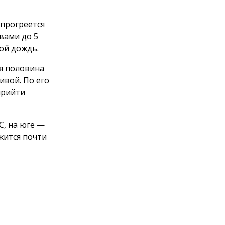
 прогреется
ывами до 5
ой дождь.
я половина
ивой. По его
прийти
C, на юге —
жится почти