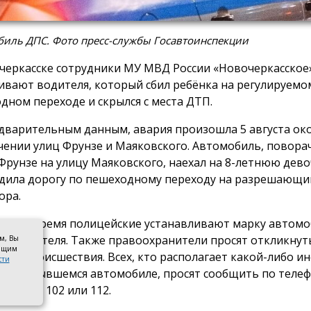
биль ДПС. Фото пресс-службы Госавтоинспекции
черкасске сотрудники МУ МВД России «Новочеркасское
ивают водителя, который сбил ребёнка на регулируемо
дном переходе и скрылся с места ДТП.
дварительным данным, авария произошла 5 августа око
чении улиц Фрунзе и Маяковского. Автомобиль, поворач
Фрунзе на улицу Маяковского, наехал на 8-летнюю дево
дила дорогу по пешеходному переходу на разрешающи
ора.
оящее время полицейские устанавливают марку автомо
ть водителя. Также правоохранители просят откликнут
ом, Вы
оящим
цев происшествия. Всех, кто располагает какой-либо 
сти
или скрывшемся автомобиле, просят сообщить по телеф
25-92-20, 102 или 112.