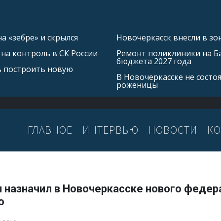
а «зебре» и скрылся
Новочеркасск внесли в зо
на контроль в СК России
Ремонт поликлиники на Б
бюджета 2027 года
ь построить новую
В Новочеркасске не состо
роженицы
ГЛАВНОЕ
ИНТЕРВЬЮ
НОВОСТИ
КО
н назначил в Новочеркасске нового федер
ю