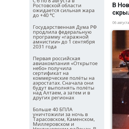
С 6 по 8 августа в
В Нов
Ростовской области
ожидается сильная жара
скры
до +40 °С
06 август
Государственная Дума РФ
продлила федеральную
программу «гаражной
амнистии» до 1 сентября
2031 года
Первая российская
авиакомпания «Открытое
небо» получила
сертификат на
коммерческие полёты на
аэростатах. Сначала они
будут выполнять полёты
над Алтаем, а затем и в
других регионах
Больше 40 БПЛА
уничтожили за ночь в
Тарасовском, Каменском,
Миллеровском и
Неклиновском районах. В