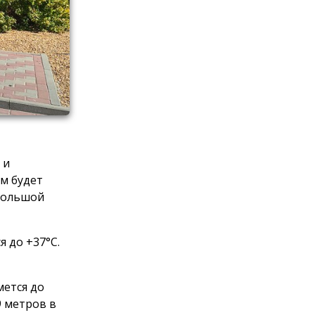
 и
м будет
ебольшой
я до +37°C.
мется до
9 метров в