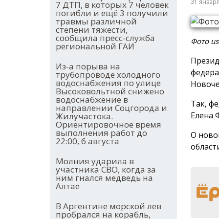
31 январ
7 ДТП, в которых 7 человек
погибли и ещё 3 получили
травмы различной
степени тяжести,
сообщила пресс-служба
Фото usd
региональной ГАИ
Презид
Из-а порыва на
федера
трубопроводе холодного
водоснабжения по улице
Новоче
Высоковольтной снижено
водоснабжение в
Так, ф
направлении Соцгорода и
Елена 
Жилучастока.
Ориентировочное время
выполнения работ до
О ново
22:00, 6 августа
области
Молния ударила в
участника СВО, когда за
ним гнался медведь на
Алтае
В Аргентине морской лев
пробрался на корабль,