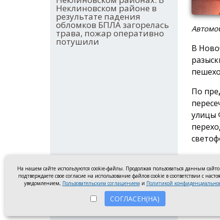
Неклиновском районе в
результате падения
обломков БПЛА загорелась
Автомо
трава, пожар оперативно
потушили
В Ново
разыск
пешехо
По пре
пересе
улицы 
перехо
светоф
В наст
личнос
На нашем сайте используются cookie-файлы. Продолжая пользоваться данным сайт
подтверждаете свое согласие на использование файлов cookie в соответствии с наст
очевид
уведомлением,
Пользовательским соглашением
и
Политикой конфиденциально
о ДТП 
СОГЛАСЕН(НА)
(8635) 