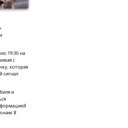
»
м
ло 19:30 на
ивая с
чку, которая
й сигнал
биля и
ься
информацией
онам: 8