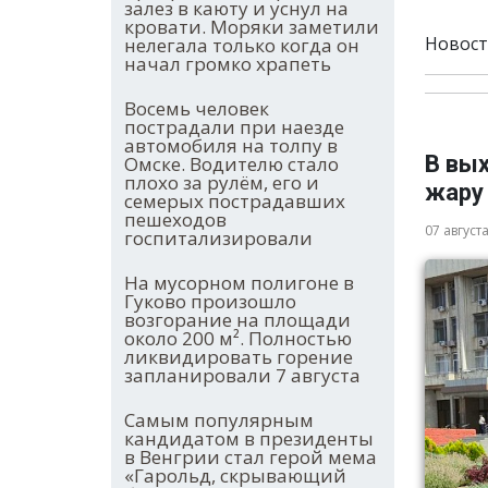
залез в каюту и уснул на
кровати. Моряки заметили
Новост
нелегала только когда он
начал громко храпеть
Восемь человек
пострадали при наезде
автомобиля на толпу в
В вы
Омске. Водителю стало
плохо за рулём, его и
жару
семерых пострадавших
пешеходов
07 август
госпитализировали
На мусорном полигоне в
Гуково произошло
возгорание на площади
около 200 м². Полностью
ликвидировать горение
запланировали 7 августа
Самым популярным
кандидатом в президенты
в Венгрии стал герой мема
«Гарольд, скрывающий