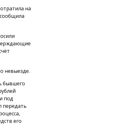
потратила на
 сообщила
росили
тверждающие
счёт
о невыезде.
ть бывшего
рублей
и под
л передать
роцесса,
дств его