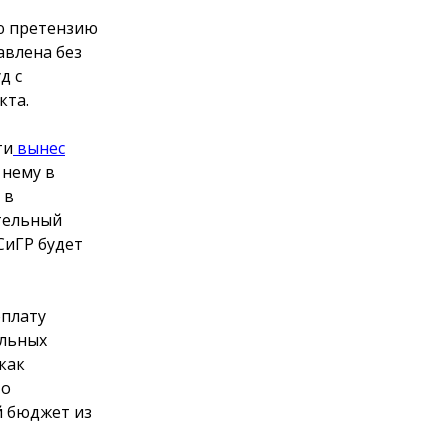
ию претензию
авлена без
д с
кта.
ти
вынес
 нему в
 в
тельный
ДСиГР будет
оплату
ельных
как
то
й бюджет из