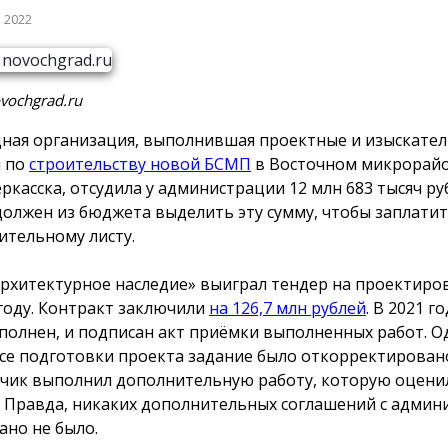
а 2022
vochgrad.ru
ная организация, выполнившая проектные и изыскател
 по
строительству новой БСМП
в Восточном микрорай
ркасска, отсудила у администрации 12 млн 683 тысяч ру
должен из бюджета выделить эту сумму, чтобы заплатит
ительному листу.
рхитектурное наследие» выиграл тендер на проектир
 году. Контракт заключили
на 126,7 млн рублей
. В 2021 г
полнен, и подписан акт приёмки выполненных работ. О
се подготовки проекта задание было откорректировано
чик выполнил дополнительную работу, которую оценил
. Правда, никаких дополнительных соглашений с админ
ано не было.