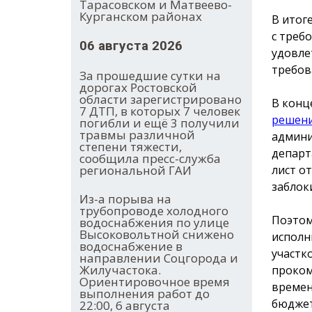
Тарасовском и Матвеево-
Курганском районах
В итог
с треб
06 августа 2026
удовле
требов
За прошедшие сутки на
дорогах Ростовской
области зарегистрировано
В конц
7 ДТП, в которых 7 человек
решен
погибли и ещё 3 получили
травмы различной
админи
степени тяжести,
департ
сообщила пресс-служба
лист о
региональной ГАИ
заблок
Из-а порыва на
трубопроводе холодного
Поэтом
водоснабжения по улице
Высоковольтной снижено
исполн
водоснабжение в
участк
направлении Соцгорода и
Жилучастока.
проком
Ориентировочное время
времен
выполнения работ до
бюджет
22:00, 6 августа