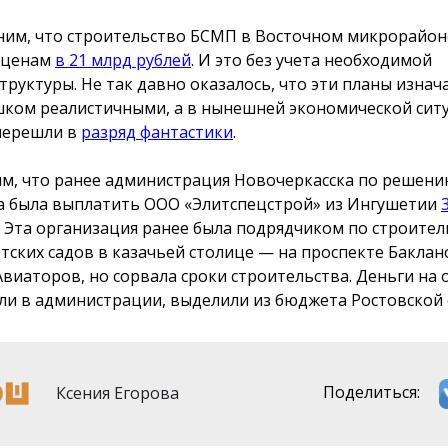
им, что строительство БСМП в Восточном микрорайон
 ценам
в 21 млрд рублей
. И это без учета необходимой
труктуры. Не так давно оказалось, что эти планы изна
шком реалистичными, а в нынешней экономической сит
перешли в
разряд фантастики
.
м, что ранее администрация Новочеркасска по решени
а была выплатить ООО «Элитспецстрой» из Ингушетии
. Эта организация ранее была подрядчиком по строител
етских садов в казачьей столице — на проспекте Баклан
Авиаторов, но сорвала сроки строительства. Деньги на о
ли в администрации, выделили из бюджета Ростовской 
Ксения Егорова
Поделиться: