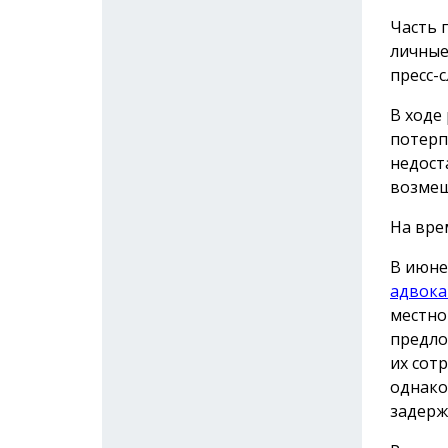
Часть 
личные
пресс-с
В ходе
потерп
недост
возмещ
На вре
В июне
адвока
местно
предло
их сот
однако
задерж