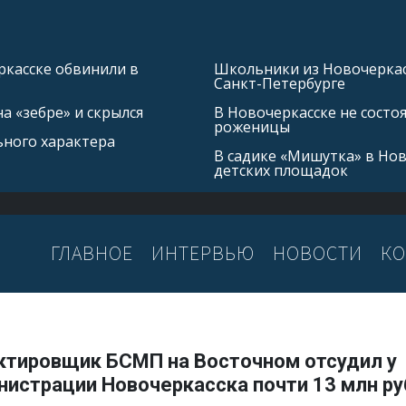
касске обвинили в
Школьники из Новочеркасс
Санкт-Петербурге
а «зебре» и скрылся
В Новочеркасске не состо
роженицы
ьного характера
В садике «Мишутка» в Но
детских площадок
ГЛАВНОЕ
ИНТЕРВЬЮ
НОВОСТИ
КО
ктировщик БСМП на Восточном отсудил у
нистрации Новочеркасска почти 13 млн р