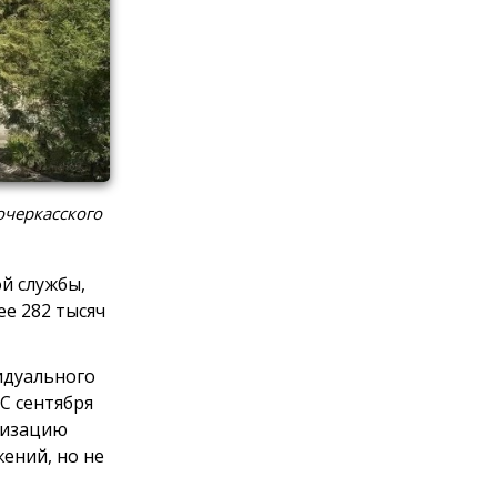
очеркасского
й службы,
е 282 тысяч
идуального
С сентября
анизацию
ений, но не