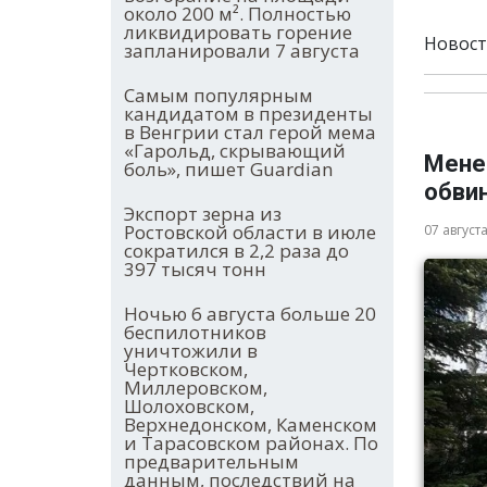
около 200 м². Полностью
ликвидировать горение
Новост
запланировали 7 августа
Самым популярным
кандидатом в президенты
в Венгрии стал герой мема
«Гарольд, скрывающий
Мене
боль», пишет Guardian
обви
Экспорт зерна из
Ростовской области в июле
07 август
сократился в 2,2 раза до
397 тысяч тонн
Ночью 6 августа больше 20
беспилотников
уничтожили в
Чертковском,
Миллеровском,
Шолоховском,
Верхнедонском, Каменском
и Тарасовском районах. По
предварительным
данным, последствий на