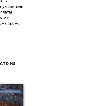
ло в
ну обвиняли
ыплаты
рам и
ом объёме.
сто на