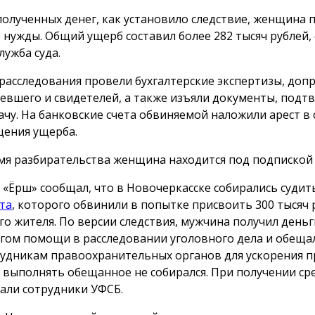
полученных денег, как установило следствие, женщина 
 нужды. Общий ущерб составил более 282 тысяч рублей,
лужба суда.
 расследования провели бухгалтерские экспертизы, доп
евшего и свидетелей, а также изъяли документы, под
ачу. На банковские счета обвиняемой наложили арест в 
ения ущерба.
мя разбирательства женщина находится под подпиской 
 «Ёрш» сообщал, что в Новочеркасске собирались суди
та
, которого обвинили в попытке присвоить 300 тысяч 
го жителя. По версии следствия, мужчина получил деньг
гом помощи в расследовании уголовного дела и обеща
рудникам правоохранительных органов для ускорения п
 выполнять обещанное не собирался. При получении сре
али сотрудники УФСБ.