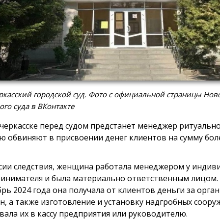
касский городской суд. Фото с официальной страницы Нов
ого суда в ВКонтакте
черкасске перед судом предстанет менеджер ритуально
ю обвиняют в присвоении денег клиентов на сумму боле
сии следствия, женщина работала менеджером у индив
инимателя и была материально ответственным лицом. 
брь 2024 года она получала от клиентов деньги за орг
н, а также изготовление и установку надгробных сооруж
вала их в кассу предприятия или руководителю.