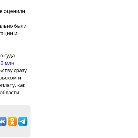
е оценили
чально были
уации и
ю суда
30 млн
ьству сразу
овском и
плату, как
области.