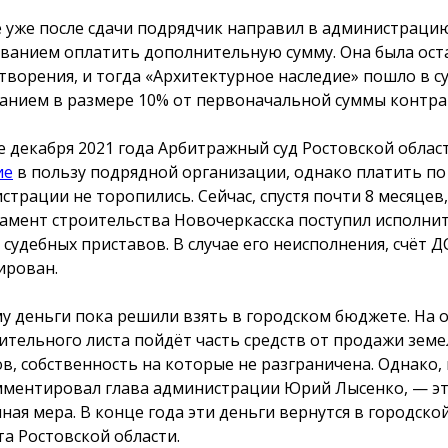
е уже после сдачи подрядчик направил в администрац
ованием оплатить дополнительную сумму. Она была ост
творения, и тогда «Архитектурное наследие» пошло в су
анием в размере 10% от первоначальной суммы контра
е декабря 2021 года Арбитражный суд Ростовской облас
ие
в пользу подрядной организации, однако платить по
страции не торопились. Сейчас, спустя почти 8 месяцев,
амент строительства Новочеркасска поступил исполни
т судебных приставов. В случае его неисполнения, счёт 
ирован.
у деньги пока решили взять в городском бюджете. На 
ительного листа пойдёт часть средств от продажи зем
ов, собственность на которые не разграничена. Однако, 
ментировал глава администрации Юрий Лысенко, — э
ная мера. В конце года эти деньги вернутся в городско
а Ростовской области.