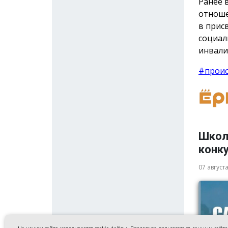
Ранее 
отноше
в прис
социал
инвали
#прои
Школ
конку
07 август