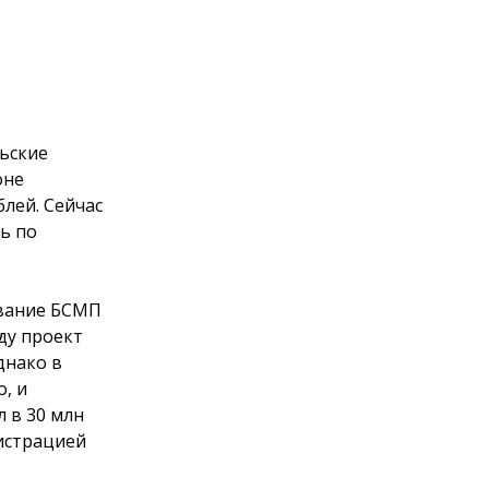
ьские
оне
блей. Сейчас
ь по
ование БСМП
оду проект
днако в
, и
 в 30 млн
истрацией