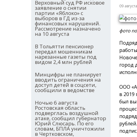
Верховный суд РФ исковое
09 август
заявление о снятии
партии «Яблоко» с
выборов в ГД из-за
финансовых нарушений.
Рассмотрение назначено
фото no
на 10 августа
Подряд
В Тольятти пенсионер
работы
передал мошенникам
нарезанные газеты под
Новоче
видом 2,4 млн рублей
город 
исполн
Минцифры не планирует
вводить ограничения на
доступ детей в соцсети,
ООО «А
сообщили в ведомстве
в 2019
был вы
Ночью 6 августа
Ростовская область
процес
подверглась воздушной
подряд
атаке, сообщил губернатор
Юрий Слюсарь. По его
рублей
словам, БПЛА уничтожили
подпис
в Чертковском,