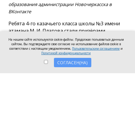
образования администрации Новочеркасска в
ВКонтакте
Ребята 4-го казачьего класса школы №3 имени
атамана М. И. Платова стали призёрами
международного конкурса детско-молодёжного
На нашем сайте используются cookie-файлы. Продолжая пользоваться данным
творчества «Кубок Санкт-Петербурга по
сайтом, Вы подтверждаете свое согласие на использование файлов cookie в
соответствии с настоящим уведомлением,
Пользовательским соглашением
и
искусству». Новочеркассцы получили диплом за
Политикой конфиденциальности
второе место.
СОГЛАСЕН(НА)
Коллектив выступил в возрастной категории от 8
до 10 лет в номинации, посвящённой народной
песне и её современным обработкам. Для конкурса
они подготовили композицию «Зимушка-зима».
Подготовкой коллектива занималась Елена
Черкис, сообщили в пресс-службе городской
администрации.
Фестиваль проходил в Санкт-Петербурге.
Участники из России и других стран соревновались