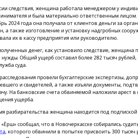
сии следствия, женщина работала менеджером у индив
инимателя и была материально ответственным лицом. 
брь 2024 года она получала от клиентов деньги за орг
н, а также изготовление и установку надгробных сооруж
вала их в кассу предприятия или руководителю.
полученных денег, как установило следствие, женщина 
 нужды. Общий ущерб составил более 282 тысяч рублей,
лужба суда.
 расследования провели бухгалтерские экспертизы, доп
евшего и свидетелей, а также изъяли документы, под
ачу. На банковские счета обвиняемой наложили арест в 
ения ущерба.
мя разбирательства женщина находится под подпиской 
 «Ёрш» сообщал, что в Новочеркасске собирались суди
та
, которого обвинили в попытке присвоить 300 тысяч 