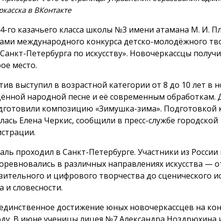
касска в ВКонтакте
 4-го казачьего класса школы №3 имени атамана М. И. П
ами международного конкурса детско-молодёжного тв
 Санкт-Петербурга по искусству». Новочеркассцы получ
рое место.
тив выступил в возрастной категории от 8 до 10 лет в 
ённой народной песне и её современным обработкам. 
дготовили композицию «Зимушка-зима». Подготовкой 
лась Елена Черкис, сообщили в пресс-службе городской
страции.
аль проходил в Санкт-Петербурге. Участники из России 
соревновались в различных направлениях искусства — о
зительного и цифрового творчества до сценического ис
а и словесности.
 единственное достижение юных новочеркассцев на кон
оду. В июне ученицы лицея №7 Александра Ноздрюхина 