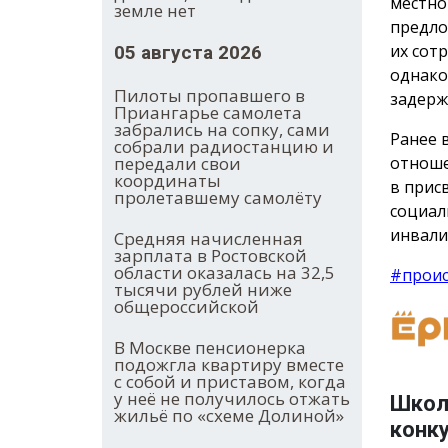
местно
земле нет
предло
их сот
05 августа 2026
однако
Пилоты пропавшего в
задерж
Приангарье самолета
забрались на сопку, сами
Ранее 
собрали радиостанцию и
отноше
передали свои
координаты
в прис
пролетавшему самолёту
социал
инвали
Средняя начисленная
зарплата в Ростовской
области оказалась на 32,5
#прои
тысячи рублей ниже
общероссийской
В Москве пенсионерка
подожгла квартиру вместе
с собой и приставом, когда
у неё не получилось отжать
Школ
жильё по «схеме Долиной»
конку