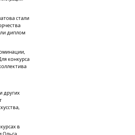
латова стали
орчества
или диплом
номинации,
Для конкурса
коллектива
и других
т
кусства,
курсах в
и Ольга