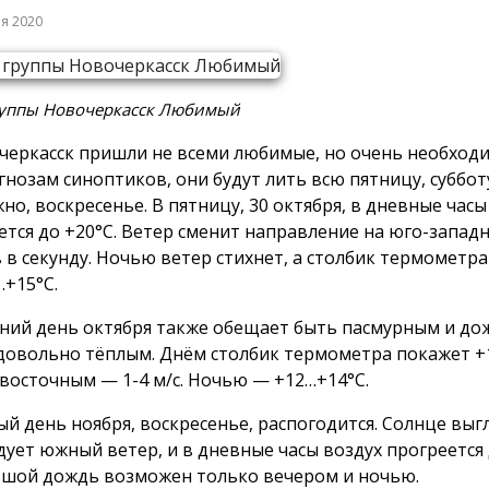
ря 2020
руппы Новочеркасск Любимый
черкасск пришли не всеми любимые, но очень необход
гнозам синоптиков, они будут лить всю пятницу, субботу
но, воскресенье. В пятницу, 30 октября, в дневные часы
ется до +20°C. Ветер сменит направление на юго-запад
 в секунду. Ночью ветер стихнет, а столбик термометра
…+15°C.
ний день октября также обещает быть пасмурным и до
 довольно тёплым. Днём столбик термометра покажет +1
 восточным — 1-4 м/с. Ночью — +12…+14°C.
ый день ноября, воскресенье, распогодится. Солнце выгл
одует южный ветер, и в дневные часы воздух прогреется 
шой дождь возможен только вечером и ночью.