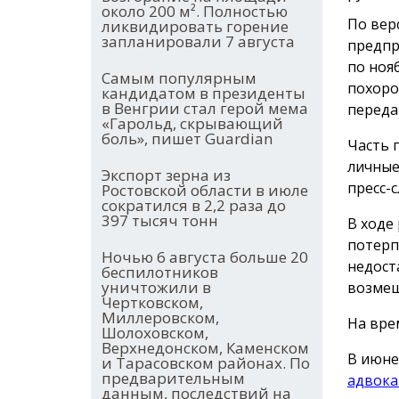
около 200 м². Полностью
По вер
ликвидировать горение
запланировали 7 августа
предпр
по ноя
Самым популярным
похоро
кандидатом в президенты
в Венгрии стал герой мема
переда
«Гарольд, скрывающий
боль», пишет Guardian
Часть 
личные
Экспорт зерна из
пресс-с
Ростовской области в июле
сократился в 2,2 раза до
397 тысяч тонн
В ходе
потерп
Ночью 6 августа больше 20
недост
беспилотников
уничтожили в
возмещ
Чертковском,
Миллеровском,
На вре
Шолоховском,
Верхнедонском, Каменском
В июне
и Тарасовском районах. По
предварительным
адвока
данным, последствий на