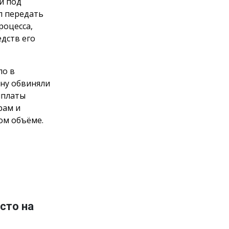
и под
л передать
роцесса,
дств его
ло в
ну обвиняли
ыплаты
рам и
ом объёме.
сто на