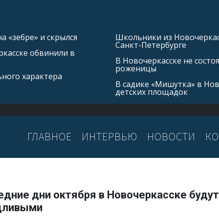
а «зебре» и скрылся
Школьники из Новочеркасс
Санкт-Петербурге
касске обвинили в
В Новочеркасске не состо
роженицы
ьного характера
В садике «Мишутка» в Но
детских площадок
ГЛАВНОЕ
ИНТЕРВЬЮ
НОВОСТИ
КО
едние дни октября в Новочеркасске будут
ливыми