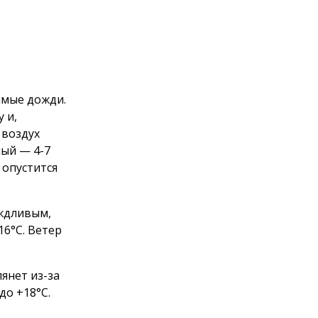
имые дожди.
 и,
 воздух
ный — 4-7
 опустится
ждливым,
6°C. Ветер
янет из-за
до +18°C.