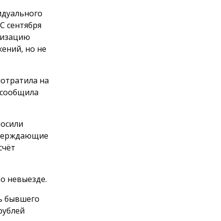
идуального
С сентября
анизацию
ений, но не
потратила на
 сообщила
росили
тверждающие
счёт
о невыезде.
ть бывшего
рублей