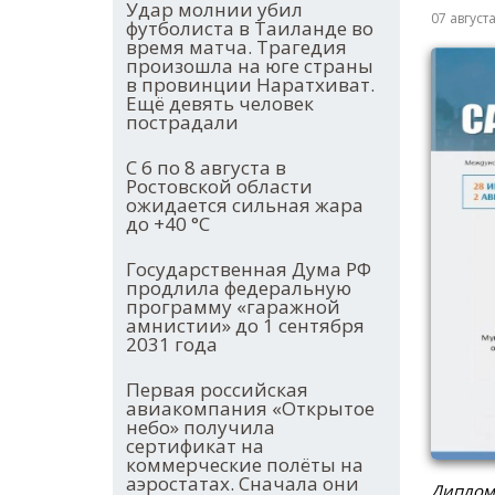
Удар молнии убил
07 август
футболиста в Таиланде во
время матча. Трагедия
произошла на юге страны
в провинции Наратхиват.
Ещё девять человек
пострадали
С 6 по 8 августа в
Ростовской области
ожидается сильная жара
до +40 °С
Государственная Дума РФ
продлила федеральную
программу «гаражной
амнистии» до 1 сентября
2031 года
Первая российская
авиакомпания «Открытое
небо» получила
сертификат на
коммерческие полёты на
аэростатах. Сначала они
Диплом