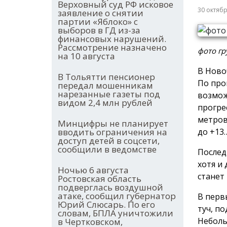
Верховный суд РФ исковое
30 октяб
заявление о снятии
партии «Яблоко» с
выборов в ГД из-за
финансовых нарушений.
Рассмотрение назначено
фото г
на 10 августа
В Ново
В Тольятти пенсионер
По про
передал мошенникам
нарезанные газеты под
возмож
видом 2,4 млн рублей
прогре
метров
Минцифры не планирует
до +13
вводить ограничения на
доступ детей в соцсети,
сообщили в ведомстве
Послед
хотя и
Ночью 6 августа
станет
Ростовская область
подверглась воздушной
атаке, сообщил губернатор
В перв
Юрий Слюсарь. По его
туч, п
словам, БПЛА уничтожили
Неболь
в Чертковском,