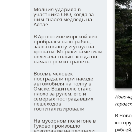
Молния ударила в
участника СВО, когда за
ним гнался медведь на
Алтае
В Аргентине морской лев
пробрался на корабль,
залез в каюту и уснул на
кровати. Моряки заметили
нелегала только когда он
начал громко храпеть
Восемь человек
пострадали при наезде
автомобиля на толпу в
Омске. Водителю стало
плохо за рулём, его и
Новочер
семерых пострадавших
пешеходов
городск
госпитализировали
В Ново
На мусорном полигоне в
котору
Гуково произошло
рублей.
возгорание на площади