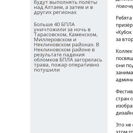
будут выполнять полёты
Новочер
над Алтаем, а затем и в
других регионах
Ребята
Больше 40 БПЛА
призёр
уничтожили за ночь в
«Кубок
Тарасовском, Каменском,
Миллеровском и
за вто
Неклиновском районах. В
Неклиновском районе в
Коллек
результате падения
посвящ
обломков БПЛА загорелась
трава, пожар оперативно
они по
потушили
занима
админи
Фестив
стран 
изобра
дизайн
Это не
этом г