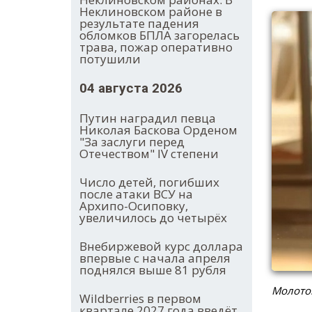
Неклиновском районе в
результате падения
обломков БПЛА загорелась
трава, пожар оперативно
потушили
04 августа 2026
Путин наградил певца
Николая Баскова Орденом
"За заслуги перед
Отечеством" IV степени
Число детей, погибших
после атаки ВСУ на
Архипо-Осиповку,
увеличилось до четырёх
Внебиржевой курс доллара
впервые с начала апреля
поднялся выше 81 рубля
Молото
Wildberries в первом
квартале 2027 года введёт