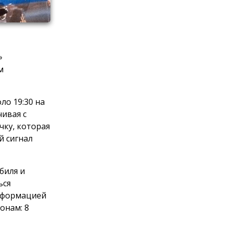
»
м
ло 19:30 на
ивая с
чку, которая
й сигнал
биля и
ься
информацией
онам: 8