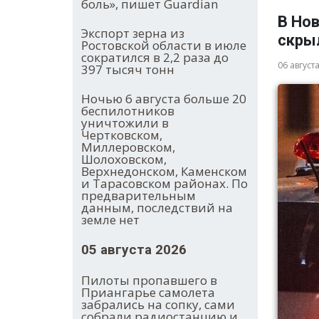
боль», пишет Guardian
В Нов
Экспорт зерна из
скры
Ростовской области в июле
сократился в 2,2 раза до
06 август
397 тысяч тонн
Ночью 6 августа больше 20
беспилотников
уничтожили в
Чертковском,
Миллеровском,
Шолоховском,
Верхнедонском, Каменском
и Тарасовском районах. По
предварительным
данным, последствий на
земле нет
05 августа 2026
Пилоты пропавшего в
Приангарье самолета
забрались на сопку, сами
собрали радиостанцию и