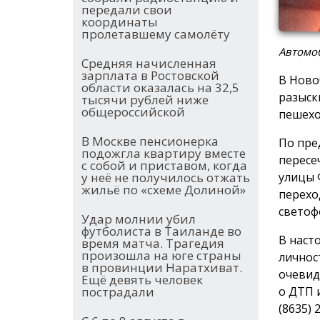
передали свои
координаты
пролетавшему самолёту
Автомо
Средняя начисленная
зарплата в Ростовской
В Ново
области оказалась на 32,5
разыск
тысячи рублей ниже
общероссийской
пешехо
В Москве пенсионерка
По пре
подожгла квартиру вместе
пересе
с собой и приставом, когда
улицы 
у неё не получилось отжать
жильё по «схеме Долиной»
перехо
светоф
Удар молнии убил
футболиста в Таиланде во
В наст
время матча. Трагедия
произошла на юге страны
личнос
в провинции Наратхиват.
очевид
Ещё девять человек
о ДТП 
пострадали
(8635) 