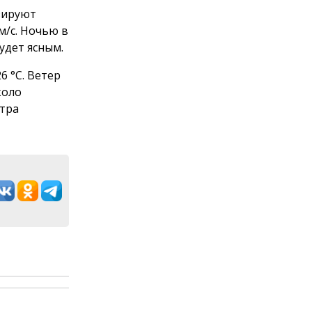
озируют
 м/с. Ночью в
удет ясным.
6 °С. Ветер
коло
тра