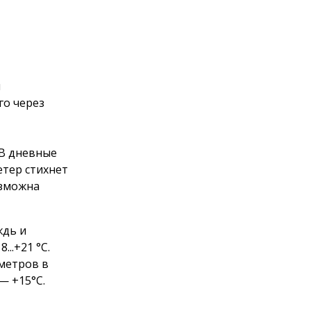
м
го через
 В дневные
етер стихнет
озможна
ждь и
..+21 °С.
 метров в
— +15°С.