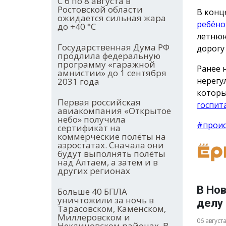
С 6 по 8 августа в
Ростовской области
В конц
ожидается сильная жара
ребёно
до +40 °С
летнюю
Государственная Дума РФ
дорогу
продлила федеральную
программу «гаражной
Ранее 
амнистии» до 1 сентября
нерегу
2031 года
которы
Первая российская
госпит
авиакомпания «Открытое
небо» получила
#прои
сертификат на
коммерческие полёты на
аэростатах. Сначала они
будут выполнять полёты
над Алтаем, а затем и в
других регионах
В Но
Больше 40 БПЛА
уничтожили за ночь в
делу
Тарасовском, Каменском,
Миллеровском и
06 август
Неклиновском районах. В