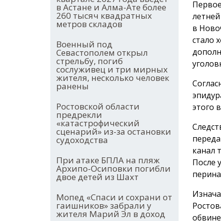
Первое
в Астане и Алма-Ате более
260 тысяч квадратных
летней
метров складов
в Ново
стало 
Военный под
дополн
Севастополем открыл
стрельбу, погиб
уголов
сослуживец и три мирных
жителя, несколько человек
Соглас
ранены
эпидур
Ростовской области
этого 
предрекли
«катастрофический
Следст
сценарий» из-за остановки
переда
судоходства
канал 
При атаке БПЛА на пляж
После 
Архипо-Осиповки погибли
перина
двое детей из Шахт
Изнача
Мопед «Спаси и сохрани от
гаишников» забрали у
Ростов
жителя Марий Эл в доход
обвине