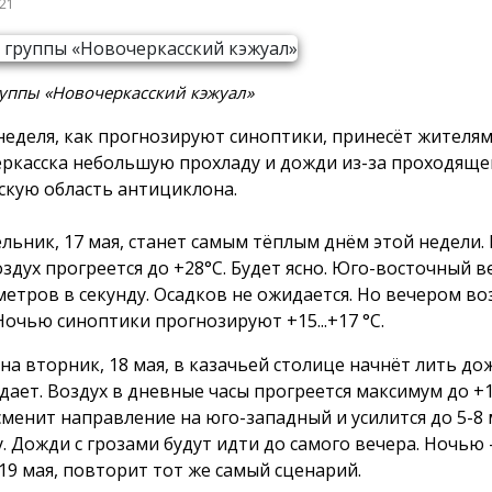
021
уппы «Новочеркасский кэжуал»
неделя, как прогнозируют синоптики, принесёт жителя
ркасска небольшую прохладу и дожди из-за проходяще
скую область антициклона.
льник, 17 мая, станет самым тёплым днём этой недели.
оздух прогреется до +28°С. Будет ясно. Юго-восточный в
 метров в секунду. Осадков не ожидается. Но вечером в
 Ночью синоптики прогнозируют +15...+17 °С.
 на вторник, 18 мая, в казачьей столице начнёт лить до
ает. Воздух в дневные часы прогреется максимум до +18.
сменит направление на юго-западный и усилится до 5-8
у. Дожди с грозами будут идти до самого вечера. Ночью 
 19 мая, повторит тот же самый сценарий.