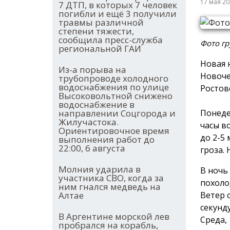
17 мая 2
7 ДТП, в которых 7 человек
погибли и ещё 3 получили
травмы различной
степени тяжести,
сообщила пресс-служба
Фото гр
региональной ГАИ
Новая 
Из-а порыва на
Новоче
трубопроводе холодного
водоснабжения по улице
Ростов
Высоковольтной снижено
водоснабжение в
Понеде
направлении Соцгорода и
Жилучастока.
часы в
Ориентировочное время
до 2-5
выполнения работ до
22:00, 6 августа
гроза.
Молния ударила в
В ночь
участника СВО, когда за
похолод
ним гнался медведь на
Ветер 
Алтае
секунд
В Аргентине морской лев
Среда,
пробрался на корабль,