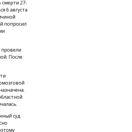
 смерти 27-
я 6 августа
ричиной
й попросил
ми
а провели
ой. После
сти
номозговой
назначена.
областной
чалась.
нный суд
сно
оэтому