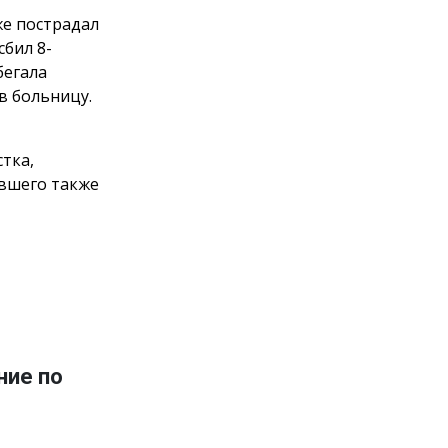
же пострадал
сбил 8-
бегала
в больницу.
тка,
авшего также
ние по