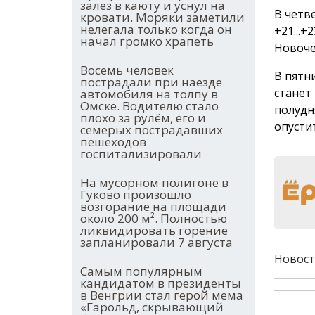
залез в каюту и уснул на
В четв
кровати. Моряки заметили
нелегала только когда он
+21...+
начал громко храпеть
Новоче
Восемь человек
В пятни
пострадали при наезде
станет 
автомобиля на толпу в
Омске. Водителю стало
полудн
плохо за рулём, его и
опустит
семерых пострадавших
пешеходов
госпитализировали
На мусорном полигоне в
Гуково произошло
возгорание на площади
около 200 м². Полностью
ликвидировать горение
запланировали 7 августа
Новост
Самым популярным
кандидатом в президенты
в Венгрии стал герой мема
«Гарольд, скрывающий