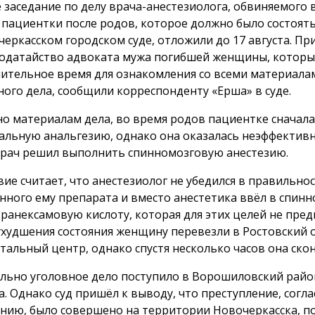
 заседание по делу врача-анестезиолога, обвиняемого в
 пациентки после родов, которое должно было состоятьс
черкасском городском суде, отложили до 17 августа. П
ходатайство адвоката мужа погибшей женщины, которы
ительное время для ознакомления со всеми материала
ного дела, сообщили корреспонденту «Ерша» в суде.
но материалам дела, во время родов пациентке сначал
альную анальгезию, однако она оказалась неэффективн
врач решил выполнить спинномозговую анестезию.
вие считает, что анестезиолог не убедился в правильно
нного ему препарата и вместо анестетика ввёл в спин
транексамовую кислоту, которая для этих целей не пред
ухудшения состояния женщину перевезли в Ростовский 
тальный центр, однако спустя несколько часов она скон
льно уголовное дело поступило в Ворошиловский райо
а. Однако суд пришёл к выводу, что преступление, согла
нию, было совершено на территории Новочеркасска, п