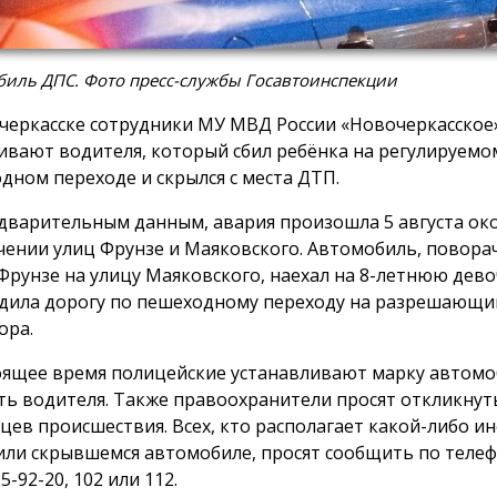
биль ДПС. Фото пресс-службы Госавтоинспекции
черкасске сотрудники МУ МВД России «Новочеркасское
ивают водителя, который сбил ребёнка на регулируемо
дном переходе и скрылся с места ДТП.
дварительным данным, авария произошла 5 августа око
чении улиц Фрунзе и Маяковского. Автомобиль, поворач
Фрунзе на улицу Маяковского, наехал на 8-летнюю дево
дила дорогу по пешеходному переходу на разрешающи
ора.
оящее время полицейские устанавливают марку автомо
ть водителя. Также правоохранители просят откликнут
цев происшествия. Всех, кто располагает какой-либо 
или скрывшемся автомобиле, просят сообщить по телеф
25-92-20, 102 или 112.