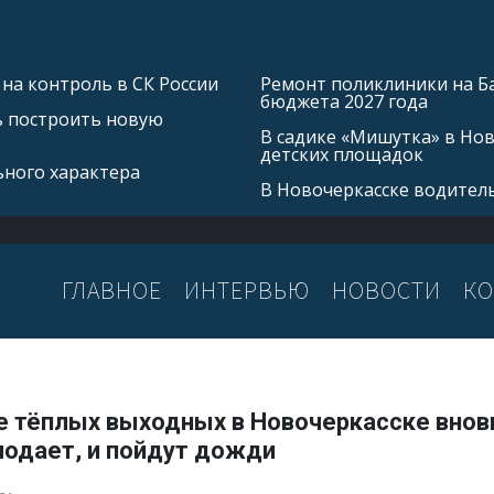
на контроль в СК России
Ремонт поликлиники на Б
бюджета 2027 года
ь построить новую
В садике «Мишутка» в Но
детских площадок
ьного характера
В Новочеркасске водитель
ГЛАВНОЕ
ИНТЕРВЬЮ
НОВОСТИ
КО
е тёплых выходных в Новочеркасске внов
лодает, и пойдут дожди