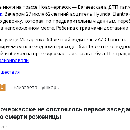
е июля на трассе Новочеркасск — Багаевская в ДТП так
к
. Вечером 27 июля 62-летний водитель Hyundai Elantra 
 девочку, которая, по предварительным данным, пере
 в неположенном месте. Ребёнка с травмами доставили 
на улице Макаренко 64-летний водитель ZAZ Chance на
лируемом пешеходном переходе сбил 15-летнего подрос
й выбежал на проезжую часть из-за автобуса. Пострад
ализировали
.
сшествия
Елизавета Пушкарь
вочеркасске не состоялось первое заседа
 о смерти роженицы
а 2026