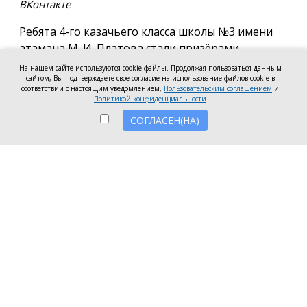
ВКонтакте
Ребята 4-го казачьего класса школы №3 имени
атамана М. И. Платова стали призёрами
международного конкурса детско-молодёжного
На нашем сайте используются cookie-файлы. Продолжая пользоваться данным
творчества «Кубок Санкт-Петербурга по
сайтом, Вы подтверждаете свое согласие на использование файлов cookie в
соответствии с настоящим уведомлением,
Пользовательским соглашением
и
искусству». Новочеркассцы получили диплом за
Политикой конфиденциальности
второе место.
СОГЛАСЕН(НА)
Коллектив выступил в возрастной категории от 8
до 10 лет в номинации, посвящённой народной
песне и её современным обработкам. Для конкурса
они подготовили композицию «Зимушка-зима».
Подготовкой коллектива занималась Елена
Черкис, сообщили в пресс-службе городской
администрации.
Фестиваль проходил в Санкт-Петербурге.
Участники из России и других стран соревновались
в различных направлениях искусства — от