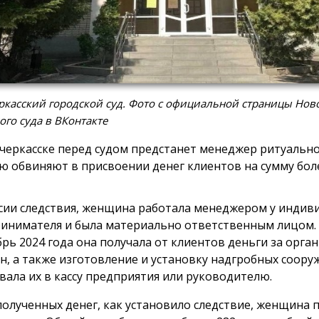
касский городской суд. Фото с официальной страницы Нов
ого суда в ВКонтакте
черкасске перед судом предстанет менеджер ритуально
ю обвиняют в присвоении денег клиентов на сумму боле
сии следствия, женщина работала менеджером у индив
инимателя и была материально ответственным лицом. 
брь 2024 года она получала от клиентов деньги за орг
н, а также изготовление и установку надгробных сооруж
вала их в кассу предприятия или руководителю.
полученных денег, как установило следствие, женщина 