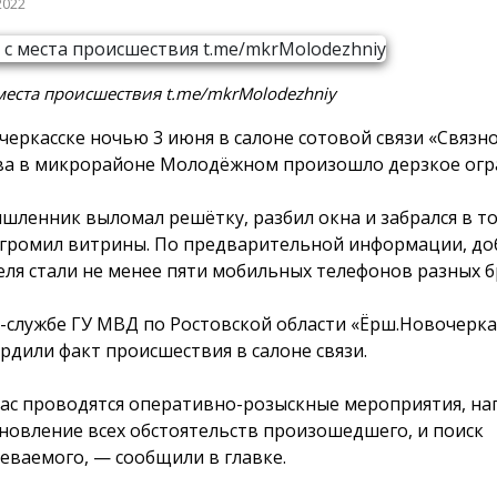
2022
места происшествия t.me/mkrMolodezhniy
черкасске ночью 3 июня в салоне сотовой связи «Связно
а в микрорайоне Молодёжном произошло дерзкое огр
шленник выломал решётку, разбил окна и забрался в то
згромил витрины. По предварительной информации, д
еля стали не менее пяти мобильных телефонов разных б
с-службе ГУ МВД по Ростовской области «Ёрш.Новочерка
рдили факт происшествия в салоне связи.
ас проводятся оперативно-розыскные мероприятия, н
ановление всех обстоятельств произошедшего, и поиск
еваемого, — сообщили в главке.