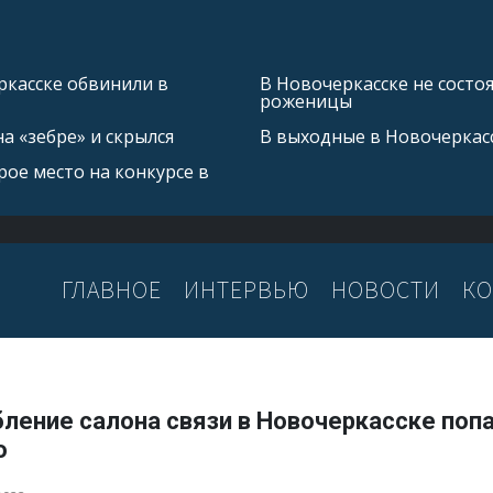
касске обвинили в
В Новочеркасске не состо
роженицы
а «зебре» и скрылся
В выходные в Новочеркас
ое место на конкурсе в
ГЛАВНОЕ
ИНТЕРВЬЮ
НОВОСТИ
КО
ление салона связи в Новочеркасске попа
о