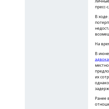
личные
пресс-с
В ходе
потерп
недост
возмещ
На вре
В июне
адвока
местно
предло
их сот
однако
задерж
Ранее 
отноше