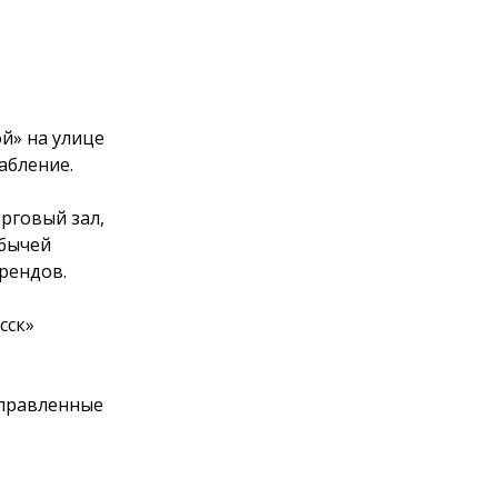
й» на улице
абление.
рговый зал,
обычей
рендов.
сск»
аправленные