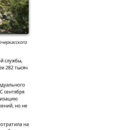
очеркасского
й службы,
е 282 тысяч
идуального
С сентября
анизацию
ений, но не
потратила на