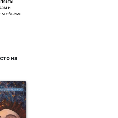
ыплаты
рам и
ом объёме.
сто на