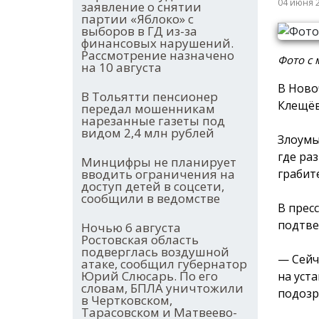
04 июня 
заявление о снятии
партии «Яблоко» с
выборов в ГД из-за
финансовых нарушений.
Рассмотрение назначено
Фото с 
на 10 августа
В Ново
В Тольятти пенсионер
Клещёв
передал мошенникам
нарезанные газеты под
видом 2,4 млн рублей
Злоумы
где ра
Минцифры не планирует
грабит
вводить ограничения на
доступ детей в соцсети,
сообщили в ведомстве
В прес
подтве
Ночью 6 августа
Ростовская область
подверглась воздушной
— Сейч
атаке, сообщил губернатор
Юрий Слюсарь. По его
на уст
словам, БПЛА уничтожили
подозр
в Чертковском,
Тарасовском и Матвеево-