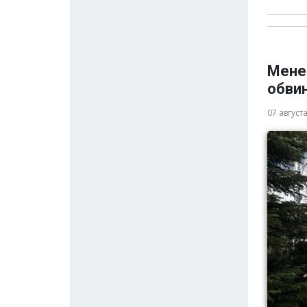
Мене
обви
07 август