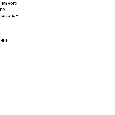
бильного
 по
капюшоном
о
ение