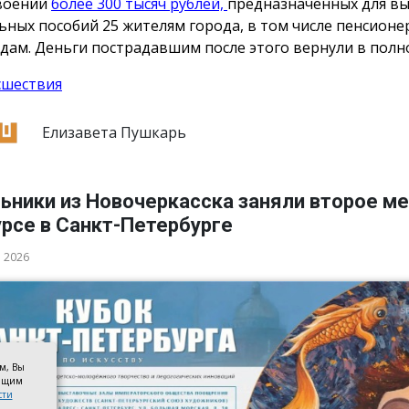
воении
более 300 тысяч рублей,
предназначенных для в
ьных пособий 25 жителям города, в том числе пенсионе
дам. Деньги пострадавшим после этого вернули в полн
сшествия
Елизавета Пушкарь
ьники из Новочеркасска заняли второе ме
рсе в Санкт-Петербурге
а 2026
ом, Вы
оящим
сти