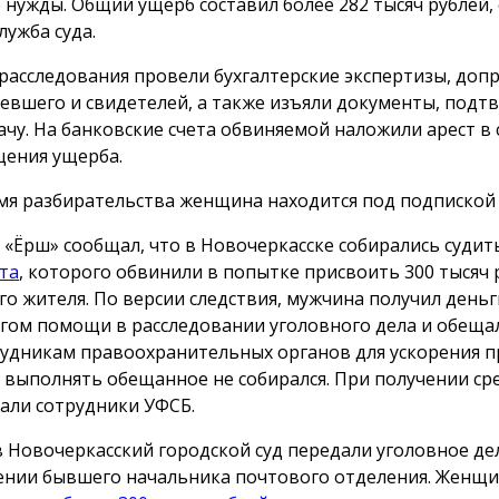
 нужды. Общий ущерб составил более 282 тысяч рублей,
лужба суда.
 расследования провели бухгалтерские экспертизы, доп
евшего и свидетелей, а также изъяли документы, под
ачу. На банковские счета обвиняемой наложили арест в 
ения ущерба.
мя разбирательства женщина находится под подпиской 
 «Ёрш» сообщал, что в Новочеркасске собирались суди
та
, которого обвинили в попытке присвоить 300 тысяч 
го жителя. По версии следствия, мужчина получил деньг
гом помощи в расследовании уголовного дела и обеща
рудникам правоохранительных органов для ускорения п
 выполнять обещанное не собирался. При получении сре
али сотрудники УФСБ.
в Новочеркасский городской суд передали уголовное де
нии бывшего начальника почтового отделения. Женщи