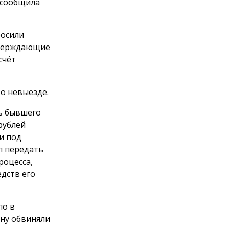
 сообщила
росили
тверждающие
счёт
о невыезде.
ть бывшего
рублей
и под
л передать
роцесса,
дств его
ло в
ну обвиняли