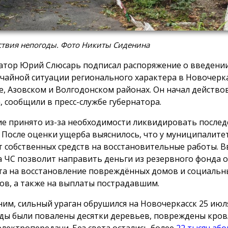
ствия непогоды. Фото Никиты Сиденина
атор Юрий Слюсарь подписал распоряжение о введени
чайной ситуации регионального характера в Новочерка
е, Азовском и Волгодонском районах. Он начал действова
а, сообщили в пресс-службе губернатора.
е принято из-за необходимости ликвидировать послед
. После оценки ущерба выяснилось, что у муниципалите
т собственных средств на восстановительные работы. 
 ЧС позволит направить деньги из резервного фонда 
а на восстановление повреждённых домов и социальн
ов, а также на выплаты пострадавшим.
им, сильный ураган обрушился на Новочеркасск 25 июля
ды были повалены десятки деревьев, повреждены кров
электропередачи. Без света остались более
22 тысяч аб