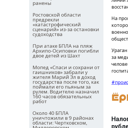
ранены
восста
Ростовской области
На про
предрекли
«катастрофический
которо
сценарий» из-за остановки
военно
судоходства
общест
При атаке БПЛА на пляж
Ураган
Архипо-Осиповки погибли
двое детей из Шахт
за мед
челове
Мопед «Спаси и сохрани от
госпит
гаишников» забрали у
жителя Марий Эл в доход
государства после того, как
#прои
поймали его пьяным за
рулем. Водителю назначил
160 часов обязательных
работ
Около 40 БПЛА
уничтожили в 9 районах
Нало
области: Чертковском,
рубле
Миллеровском,