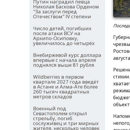
Путин наградил певца
Николая Баскова Орденом
"За заслуги перед
Отечеством" IV степени
Послед
Число детей, погибших
после атаки ВСУ на
Губерн
Архипо-Осиповку,
увеличилось до четырёх
чрезвы
Ростов
Внебиржевой курс доллара
август
впервые с начала апреля
поднялся выше 81 рубля
Решени
стихии
Wildberries в первом
квартале 2027 года введёт
хватае
в Астане и Алма-Ате более
режима
260 тысяч квадратных
метров складов
бюджет
объект
Военный под
Севастополем открыл
Напомн
стрельбу, погиб
непого
сослуживец и три мирных
жителя, несколько человек
линии 