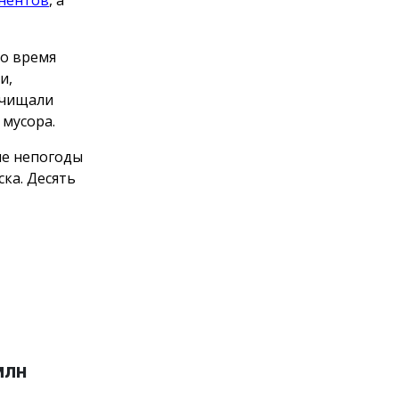
о время
и,
счищали
мусора.
ле непогоды
ка. Десять
млн