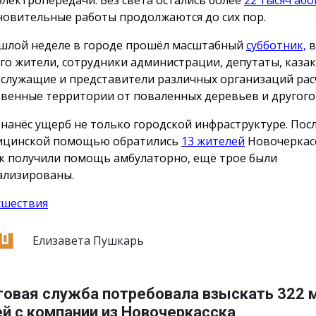
новительные работы продолжаются до сих пор.
шлой неделе в городе прошёл масштабный
субботник,
в
го жители, сотрудники администрации, депутаты, казак
служащие и представители различных организаций ра
венные территории от поваленных деревьев и другого 
 нанёс ущерб не только городской инфраструктуре. Пос
ицинской помощью обратились
13 жителей
Новочеркасс
к получили помощь амбулаторно, ещё трое были
ализированы.
сшествия
Елизавета Пушкарь
говая служба потребовала взыскать 322 
й с компании из Новочеркасска