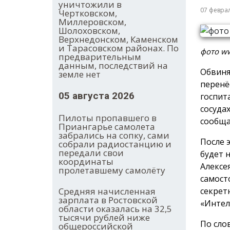
уничтожили в
07 февра
Чертковском,
Миллеровском,
Шолоховском,
Верхнедонском, Каменском
и Тарасовском районах. По
фото ww
предварительным
данным, последствий на
Обвиня
земле нет
перенё
05 августа 2026
госпит
сосуда
Пилоты пропавшего в
сообща
Приангарье самолета
забрались на сопку, сами
После 
собрали радиостанцию и
передали свои
будет 
координаты
Алексе
пролетавшему самолёту
самост
секрет
Средняя начисленная
зарплата в Ростовской
«Интел
области оказалась на 32,5
тысячи рублей ниже
По сло
общероссийской