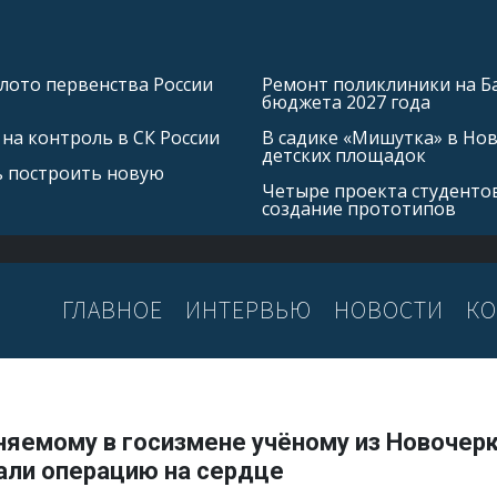
лото первенства России
Ремонт поликлиники на Б
бюджета 2027 года
на контроль в СК России
В садике «Мишутка» в Но
детских площадок
ь построить новую
Четыре проекта студентов
создание прототипов
ГЛАВНОЕ
ИНТЕРВЬЮ
НОВОСТИ
КО
няемому в госизмене учёному из Новочер
али операцию на сердце