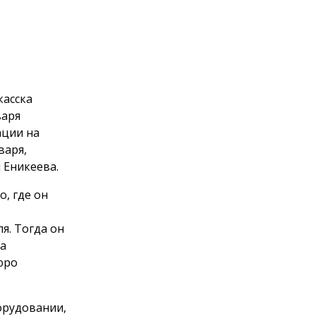
касска
варя
ации на
варя,
 Еникеева.
, где он
я. Тогда он
на
юро
орудовании,