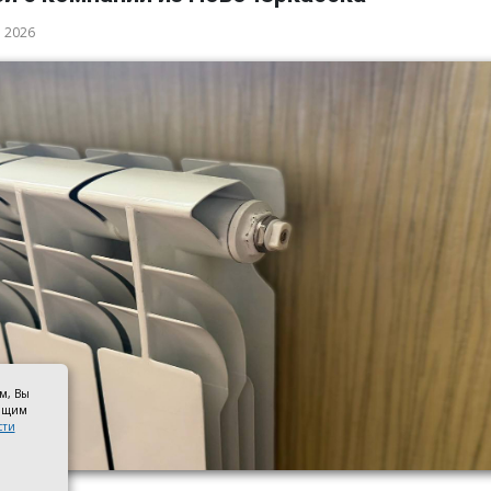
а 2026
ом, Вы
оящим
сти