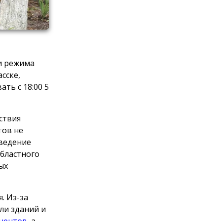
и режима
сске,
ть с 18:00 5
ствия
тов не
Введение
областного
ых
. Из-за
ли зданий и
онентов
, а