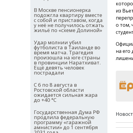
которо
В Москве пенсионерка
из Вье
подожгла квартиру вместе
перепр
с собой и приставом, когда
о том,
у неё не получилось отжать
жильё по «схеме Долиной»
студент
Удар молнии убил
Официа
футболиста в Таиланде во
на его 
время матча. Трагедия
произошла на юге страны
лишени
в провинции Наратхиват.
Ещё девять человек
пострадали
С 6 по 8 августа в
Ростовской области
ожидается сильная жара
до +40 °С
Государственная Дума РФ
Новост
продлила федеральную
программу «гаражной
амнистии» до 1 сентября
2031 года