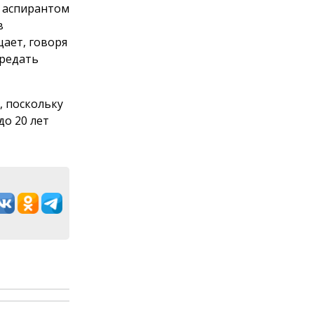
м аспирантом
в
ает, говоря
ередать
, поскольку
до 20 лет