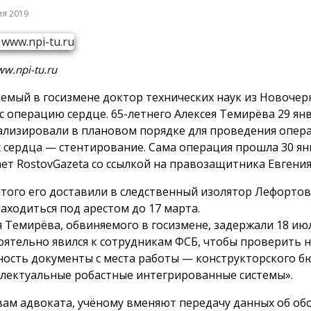
ля 2019
w.npi-tu.ru
емый в госизмене доктор технических наук из Новочер
с операцию сердце. 65-летнего Алексея Темирёва 29 ян
ализировали в плановом порядке для проведения опер
х сердца — стентирование. Сама операция прошла 30 ян
ет RostovGazeta со ссылкой на правозащитника Евгения
этого его доставили в следственный изолятор Лефортово
находиться под арестом до 17 марта.
я Темирёва, обвиняемого в госизмене, задержали 18 июл
оятельно явился к сотрудникам ФСБ, чтобы проверить 
ность документы с места работы — конструкторского б
лектуальные робастные интегрированные системы».
вам адвоката, учёному вменяют передачу данных об об