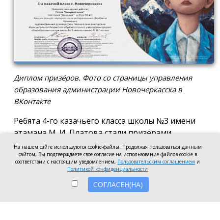
Диплом призёров. Фото со страницы управления
образования администрации Новочеркасска в
ВКонтакте
Ребята 4-го казачьего класса школы №3 имени
атамана М. И. Платова стали призёрами
международного конкурса детско-молодёжного
На нашем сайте используются cookie-файлы. Продолжая пользоваться данным
творчества «Кубок Санкт-Петербурга по
сайтом, Вы подтверждаете свое согласие на использование файлов cookie в
соответствии с настоящим уведомлением,
Пользовательским соглашением
и
искусству». Новочеркассцы получили диплом за
Политикой конфиденциальности
второе место.
СОГЛАСЕН(НА)
Коллектив выступил в возрастной категории от 8
до 10 лет в номинации, посвящённой народной