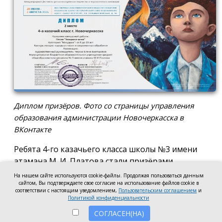
Диплом призёров. Фото со страницы управления
образования администрации Новочеркасска в
ВКонтакте
Ребята 4-го казачьего класса школы №3 имени
атамана М. И. Платова стали призёрами
международного конкурса детско-молодёжного
На нашем сайте используются cookie-файлы. Продолжая пользоваться данным
сайтом, Вы подтверждаете свое согласие на использование файлов cookie в
творчества «Кубок Санкт-Петербурга по
соответствии с настоящим уведомлением,
Пользовательским соглашением
и
искусству». Новочеркассцы получили диплом за
Политикой конфиденциальности
второе место.
СОГЛАСЕН(НА)