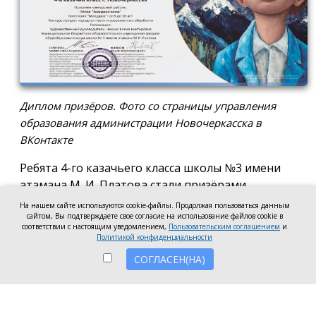
Диплом призёров. Фото со страницы управления
образования администрации Новочеркасска в
ВКонтакте
Ребята 4-го казачьего класса школы №3 имени
атамана М. И. Платова стали призёрами
международного конкурса детско-молодёжного
На нашем сайте используются cookie-файлы. Продолжая пользоваться данным
творчества «Кубок Санкт-Петербурга по
сайтом, Вы подтверждаете свое согласие на использование файлов cookie в
соответствии с настоящим уведомлением,
Пользовательским соглашением
и
искусству». Новочеркассцы получили диплом за
Политикой конфиденциальности
второе место.
СОГЛАСЕН(НА)
Коллектив выступил в возрастной категории от 8
до 10 лет в номинации, посвящённой народной
песне и её современным обработкам. Для конкурса