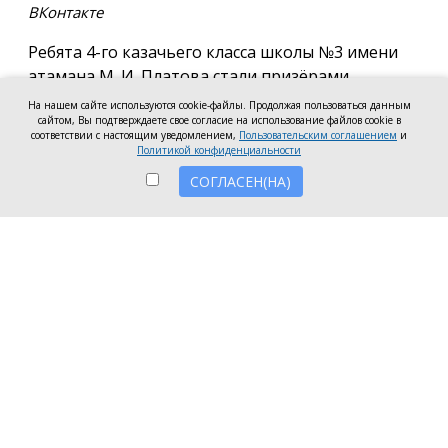
ВКонтакте
Ребята 4-го казачьего класса школы №3 имени
атамана М. И. Платова стали призёрами
международного конкурса детско-молодёжного
На нашем сайте используются cookie-файлы. Продолжая пользоваться данным
творчества «Кубок Санкт-Петербурга по
сайтом, Вы подтверждаете свое согласие на использование файлов cookie в
соответствии с настоящим уведомлением,
Пользовательским соглашением
и
искусству». Новочеркассцы получили диплом за
Политикой конфиденциальности
второе место.
СОГЛАСЕН(НА)
Коллектив выступил в возрастной категории от 8
до 10 лет в номинации, посвящённой народной
песне и её современным обработкам. Для конкурса
они подготовили композицию «Зимушка-зима».
Подготовкой коллектива занималась Елена
Черкис, сообщили в пресс-службе городской
администрации.
Фестиваль проходил в Санкт-Петербурге.
Участники из России и других стран соревновались
в различных направлениях искусства — от