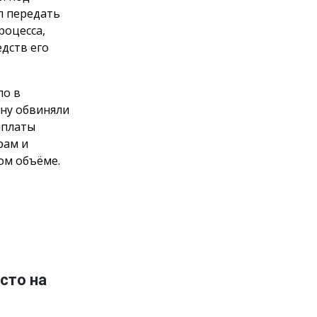
л передать
роцесса,
дств его
ло в
ну обвиняли
ыплаты
рам и
ом объёме.
сто на