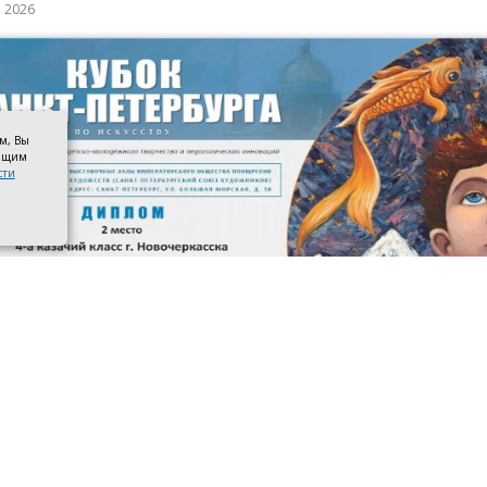
а 2026
ом, Вы
оящим
сти
 призёров. Фото со страницы управления образования адм