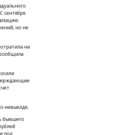
идуального
С сентября
анизацию
ений, но не
потратила на
 сообщила
росили
тверждающие
счёт
о невыезде.
ть бывшего
рублей
и под