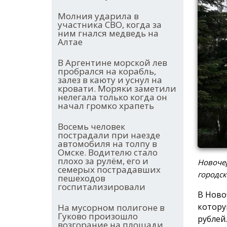
Молния ударила в
участника СВО, когда за
ним гнался медведь на
Алтае
В Аргентине морской лев
пробрался на корабль,
залез в каюту и уснул на
кровати. Моряки заметили
нелегала только когда он
начал громко храпеть
Восемь человек
пострадали при наезде
автомобиля на толпу в
Омске. Водителю стало
плохо за рулём, его и
Новочер
семерых пострадавших
городск
пешеходов
госпитализировали
В Ново
котору
На мусорном полигоне в
Гуково произошло
рублей.
возгорание на площади