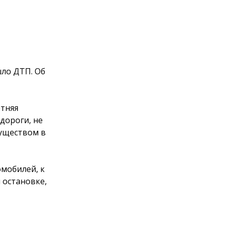
шло ДТП. Об
етняя
дороги, не
уществом в
мобилей, к
 остановке,