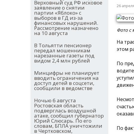
Верховный суд РФ исковое
26 апрел
заявление о снятии
партии «Яблоко» с
выборов в ГД из-за
финансовых нарушений.
Рассмотрение назначено
Фото с 
на 10 августа
На тра
В Тольятти пенсионер
этом р
передал мошенникам
нарезанные газеты под
видом 2,4 млн рублей
По пре
водите
Минцифры не планирует
уступи
вводить ограничения на
доступ детей в соцсети,
движен
сообщили в ведомстве
Несмот
Ночью 6 августа
Ростовская область
счасть
подверглась воздушной
оказав
атаке, сообщил губернатор
Юрий Слюсарь. По его
словам, БПЛА уничтожили
По фак
в Чертковском,