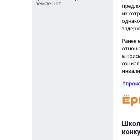
земле нет
предло
их сот
однако
задерж
Ранее 
отноше
в прис
социал
инвали
#прои
Школ
конку