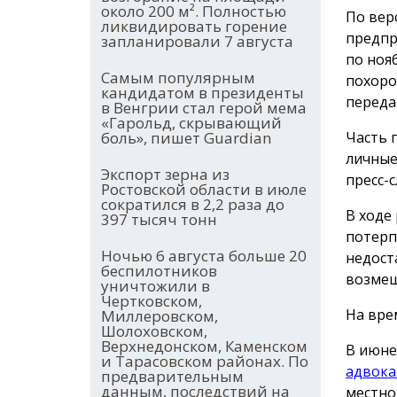
около 200 м². Полностью
По вер
ликвидировать горение
предпр
запланировали 7 августа
по ноя
Самым популярным
похоро
кандидатом в президенты
переда
в Венгрии стал герой мема
«Гарольд, скрывающий
Часть 
боль», пишет Guardian
личные
Экспорт зерна из
пресс-с
Ростовской области в июле
сократился в 2,2 раза до
В ходе
397 тысяч тонн
потерп
Ночью 6 августа больше 20
недост
беспилотников
возмещ
уничтожили в
Чертковском,
На вре
Миллеровском,
Шолоховском,
Верхнедонском, Каменском
В июне
и Тарасовском районах. По
адвока
предварительным
данным, последствий на
местно