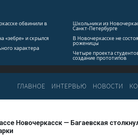
касске обвинили в
Школьники из Новочеркасс
Санкт-Петербурге
а «зебре» и скрылся
В Новочеркасске не состо
роженицы
ьного характера
Четыре проекта студентов
создание прототипов
ГЛАВНОЕ
ИНТЕРВЬЮ
НОВОСТИ
КО
рассе Новочеркасск — Багаевская столкну
арки