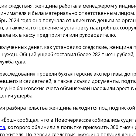
сии следствия, женщина работала менеджером у индив
инимателя и была материально ответственным лицом. 
брь 2024 года она получала от клиентов деньги за орг
н, а также изготовление и установку надгробных сооруж
вала их в кассу предприятия или руководителю.
полученных денег, как установило следствие, женщина 
 нужды. Общий ущерб составил более 282 тысяч рублей,
лужба суда.
 расследования провели бухгалтерские экспертизы, доп
евшего и свидетелей, а также изъяли документы, под
ачу. На банковские счета обвиняемой наложили арест в 
ения ущерба.
мя разбирательства женщина находится под подпиской 
 «Ёрш» сообщал, что в Новочеркасске собирались суди
та
, которого обвинили в попытке присвоить 300 тысяч 
го жителя. По версии следствия, мужчина получил деньг