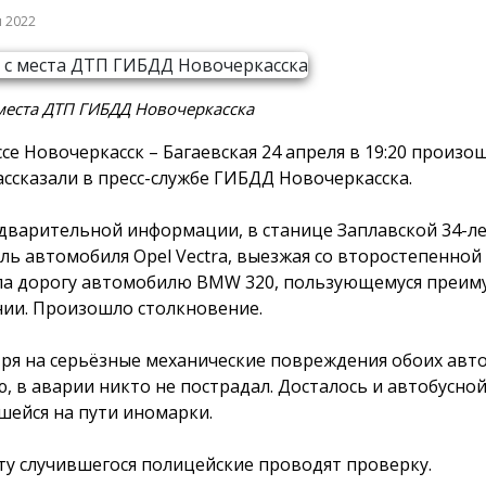
я 2022
места ДТП ГИБДД Новочеркасска
ссе Новочеркасск – Багаевская 24 апреля в 19:20 произо
ассказали в пресс-службе ГИБДД Новочеркасска.
дварительной информации, в станице Заплавской 34-л
ль автомобиля Opel Vectra, выезжая со второстепенной 
ла дорогу автомобилю BMW 320, пользующемуся преим
ии. Произошло столкновение.
ря на серьёзные механические повреждения обоих авто
ю, в аварии никто не пострадал. Досталось и автобусной
шейся на пути иномарки.
ту случившегося полицейские проводят проверку.