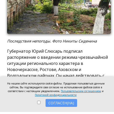
Последствия непогоды. Фото Никиты Сиденина
Губернатор Юрий Слюсарь подписал
распоряжение о введении режима чрезвычайной
ситуации регионального характера в
Новочеркасске, Ростове, Азовском и
Волгодонском районах. Он начал действовать с
18:00 5 августа, сообщили в пресс-службе
На нашем сайте используются cookie-файлы. Продолжая пользоваться данным
губернатора.
сайтом, Вы подтверждаете свое согласие на использование файлов cookie в
соответствии с настоящим уведомлением,
Пользовательским соглашением
и
Политикой конфиденциальности
Решение принято из-за необходимости
СОГЛАСЕН(НА)
ликвидировать последствия стихии. После оценки
ущерба выяснилось, что у муниципалитетов не