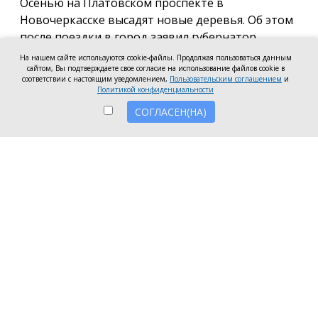
Осенью на Платовском проспекте в
Новочеркасске высадят новые деревья. Об этом
после поездки в город заявил губернатор
Ростовской области Юрий Слюсарь.
На нашем сайте используются cookie-файлы. Продолжая пользоваться данным
сайтом, Вы подтверждаете свое согласие на использование файлов cookie в
По его словам, новые деревья высадят после
соответствии с настоящим уведомлением,
Пользовательским соглашением
и
Политикой конфиденциальности
завершения жаркого сезона. Для них также
предусмотрят систему автополива. Все работы по
СОГЛАСЕН(НА)
озеленению будут проходить под контролем
дендрологов.
Сейчас на Платовском проспекте продолжается
реконструкция.
«Для завершения архитектурного облика
возводятся ротонды и планируем
отремонтировать обветшавшие фасады зданий
вдоль проспекта», — написал глава региона в
своём telegram-канале.
Ранее министр ЖКХ Ростовской области Антонина