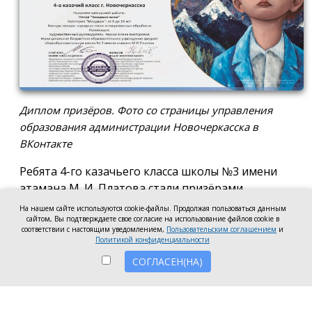
Диплом призёров. Фото со страницы управления
образования администрации Новочеркасска в
ВКонтакте
Ребята 4-го казачьего класса школы №3 имени
атамана М. И. Платова стали призёрами
международного конкурса детско-молодёжного
На нашем сайте используются cookie-файлы. Продолжая пользоваться данным
творчества «Кубок Санкт-Петербурга по
сайтом, Вы подтверждаете свое согласие на использование файлов cookie в
соответствии с настоящим уведомлением,
Пользовательским соглашением
и
искусству». Новочеркассцы получили диплом за
Политикой конфиденциальности
второе место.
СОГЛАСЕН(НА)
Коллектив выступил в возрастной категории от 8
до 10 лет в номинации, посвящённой народной