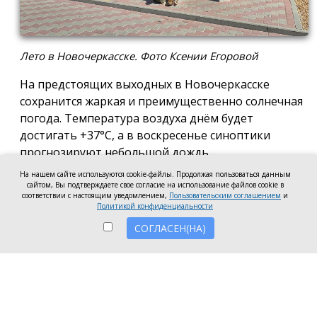
Лето в Новочеркасске. Фото Ксении Егоровой
На предстоящих выходных в Новочеркасске
сохранится жаркая и преимущественно солнечная
погода. Температура воздуха днём будет
достигать +37°C, а в воскресенье синоптики
прогнозируют небольшой дождь.
На нашем сайте используются cookie-файлы. Продолжая пользоваться данным
В пятницу ожидается солнечная погода. Днём
сайтом, Вы подтверждаете свое согласие на использование файлов cookie в
воздух прогреется до +37°C. Ветер восточный, с
соответствии с настоящим уведомлением,
Пользовательским соглашением
и
Политикой конфиденциальности
порывами до 9 метров в секунду.
СОГЛАСЕН(НА)
В субботу сохранится жаркая погода. Днём
температура поднимется до +37°C. Ветер
восточный, 4–5 метров в секунду, с порывами до 9
метров в секунду.