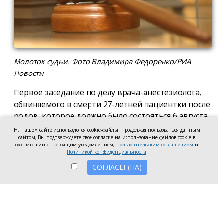
Молоток судьи. Фото Владимира Федоренко/РИА
Новости
Первое заседание по делу врача-анестезиолога,
обвиняемого в смерти 27-летней пациентки после
родов, которое должно было состояться 6 августа
в Новочеркасском городском суде, отложили до 17
На нашем сайте используются cookie-файлы. Продолжая пользоваться данным
сайтом, Вы подтверждаете свое согласие на использование файлов cookie в
августа. Причиной стало ходатайство адвоката
соответствии с настоящим уведомлением,
Пользовательским соглашением
и
мужа погибшей женщины, который попросил
Политикой конфиденциальности
дополнительное время для ознакомления со
СОГЛАСЕН(НА)
всеми материалами уголовного дела, сообщили
корреспонденту «Ерша» в суде.
Согласно материалам дела, во время родов
пациентке сначала провели эпидуральную