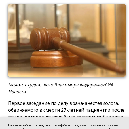
Молоток судьи. Фото Владимира Федоренко/РИА
Новости
Первое заседание по делу врача-анестезиолога,
обвиняемого в смерти 27-летней пациентки после
родов, которое должно было состояться 6 августа
в Новочеркасском городском суде, отложили до 17
На нашем сайте используются cookie-файлы. Продолжая пользоваться данным