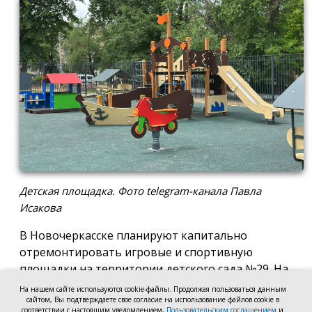
Детская площадка. Фото telegram-канала Павла
Исакова
В Новочеркасске планируют капитально
отремонтировать игровые и спортивную
площадки на территории детского сада №29. На
эти цели готовы направить 2,5 млн рублей.
На нашем сайте используются cookie-файлы. Продолжая пользоваться данным
сайтом, Вы подтверждаете свое согласие на использование файлов cookie в
Согласно информации на сайте госзакупок,
соответствии с настоящим уведомлением,
Пользовательским соглашением
и