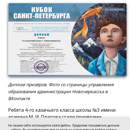
Диплом призёров. Фото со страницы управления
образования администрации Новочеркасска в
ВКонтакте
Ребята 4-го казачьего класса школы №3 имени
атамана М. И. Платова стали призёрами
международного конкурса детско-молодёжного
На нашем сайте используются cookie-файлы. Продолжая пользоваться данным
сайтом, Вы подтверждаете свое согласие на использование файлов cookie в