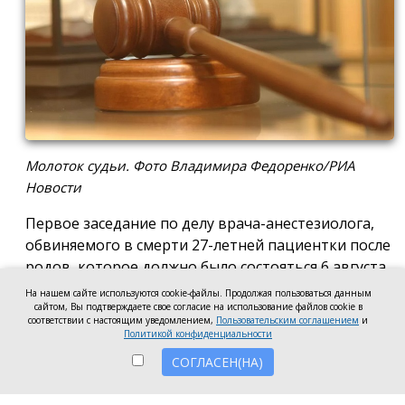
Молоток судьи. Фото Владимира Федоренко/РИА
Новости
Первое заседание по делу врача-анестезиолога,
обвиняемого в смерти 27-летней пациентки после
родов, которое должно было состояться 6 августа
в Новочеркасском городском суде, отложили до 17
На нашем сайте используются cookie-файлы. Продолжая пользоваться данным
августа. Причиной стало ходатайство адвоката
сайтом, Вы подтверждаете свое согласие на использование файлов cookie в
соответствии с настоящим уведомлением,
Пользовательским соглашением
и
мужа погибшей женщины, который попросил
Политикой конфиденциальности
дополнительное время для ознакомления со
СОГЛАСЕН(НА)
всеми материалами уголовного дела, сообщили
корреспонденту «Ерша» в суде.