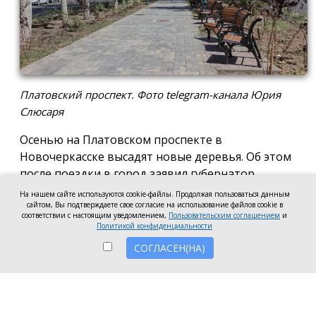
Платовский проспект. Фото telegram-канала Юрия
Слюсаря
Осенью на Платовском проспекте в
Новочеркасске высадят новые деревья. Об этом
после поездки в город заявил губернатор
Ростовской области Юрий Слюсарь.
На нашем сайте используются cookie-файлы. Продолжая пользоваться данным
сайтом, Вы подтверждаете свое согласие на использование файлов cookie в
По его словам, новые деревья высадят после
соответствии с настоящим уведомлением,
Пользовательским соглашением
и
Политикой конфиденциальности
завершения жаркого сезона. Для них также
предусмотрят систему автополива. Все работы по
СОГЛАСЕН(НА)
озеленению будут проходить под контролем
дендрологов.
Сейчас на Платовском проспекте продолжается