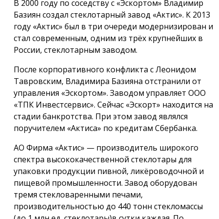
В 2000 году по соседству с «Эскортом» Владимир
Базиян создал стеклотарный завод «Актис». К 2013
году «Актис» был в три очереди модернизирован и
стал современным, одним из трёх крупнейших в
России, стеклотарным заводом.
После корпоративного конфликта с Леонидом
Тавровским, Владимира Базияна отстранили от
управления «Эскортом». Заводом управляет ООО
«ТПК Инвестсервис». Сейчас «Эскорт» находится на
стадии банкротства. При этом завод являлся
поручителем «Актиса» по кредитам Сбербанка.
АО Фирма «Актис» — производитель широкого
спектра высококачественной стеклотары для
упаковки продукции пивной, ликёроводочной и
пищевой промышленности. Завод оборудован
тремя стекловаренными печами,
производительностью до 440 тонн стекломассы
(до 1 млн ед. стеклотары)в сутки каждая. По