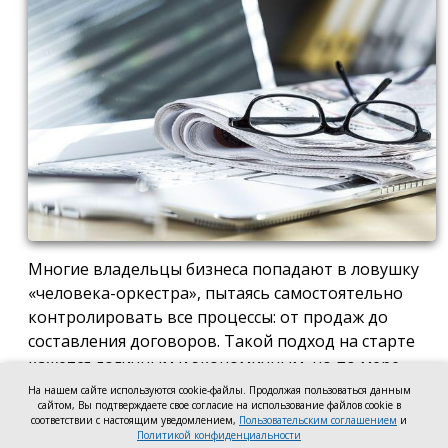
Многие владельцы бизнеса попадают в ловушку
«человека-оркестра», пытаясь самостоятельно
контролировать все процессы: от продаж до
составления договоров. Такой подход на старте
кажется логичным и экономичным, но по мере
роста компании он неизбежно становится
На нашем сайте используются cookie-файлы. Продолжая пользоваться данным
сайтом, Вы подтверждаете свое согласие на использование файлов cookie в
тормозом развития. Собственник просто тонет в
соответствии с настоящим уведомлением,
Пользовательским соглашением
и
операционке, теряя фокус на стратегических целях
Политикой конфиденциальности