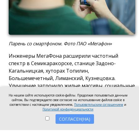
Парень со смартфоном. Фото ПАО «Мегафон»
Инженеры МегаФона расширили частотный
спектр в Семикаракорске, станице Задоно-
Кагальницкая, хуторах Топилин,
Большемечетный, Лиманский, Кузнецовка.
Улучшение затронуло жилые массивы, социальные
и образовательные учреждения. Также
На нашем сайте используются cookie-файлы. Продолжая пользоваться данным
стабильный сигнал теперь доступен на выезде из
сайтом, Вы подтверждаете свое согласие на использование файлов cookie в
соответствии с настоящим уведомлением,
Пользовательским соглашением
и
города — на трассе, соединяющей Ростов,
Политикой конфиденциальности
Семикаракорск и Волгодонск.
СОГЛАСЕН(НА)
Запуск новых базовых станций и модернизация
существующих помогли нарастить скорость