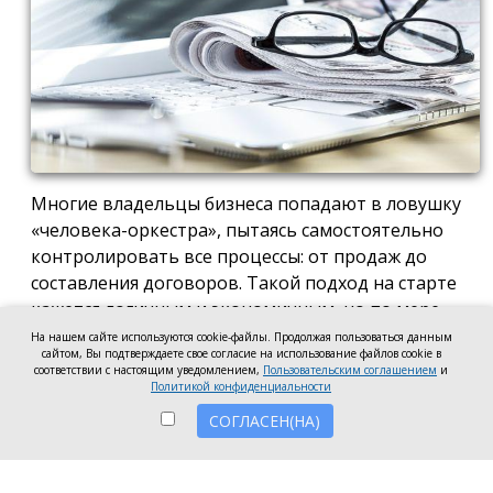
Многие владельцы бизнеса попадают в ловушку
«человека-оркестра», пытаясь самостоятельно
контролировать все процессы: от продаж до
составления договоров. Такой подход на старте
кажется логичным и экономичным, но по мере
роста компании он неизбежно становится
На нашем сайте используются cookie-файлы. Продолжая пользоваться данным
сайтом, Вы подтверждаете свое согласие на использование файлов cookie в
тормозом развития. Собственник просто тонет в
соответствии с настоящим уведомлением,
Пользовательским соглашением
и
операционке, теряя фокус на стратегических целях
Политикой конфиденциальности
и масштабировании.
СОГЛАСЕН(НА)
Делегирование сложных функций профильным
экспертам — это не просто разгрузка графика, а