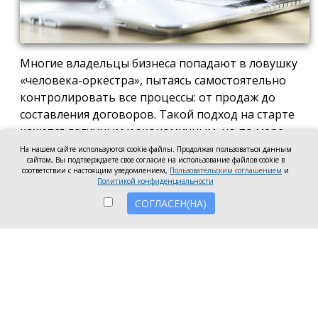
Многие владельцы бизнеса попадают в ловушку
«человека-оркестра», пытаясь самостоятельно
контролировать все процессы: от продаж до
составления договоров. Такой подход на старте
кажется логичным и экономичным, но по мере
роста компании он неизбежно становится
На нашем сайте используются cookie-файлы. Продолжая пользоваться данным
сайтом, Вы подтверждаете свое согласие на использование файлов cookie в
тормозом развития. Собственник просто тонет в
соответствии с настоящим уведомлением,
Пользовательским соглашением
и
операционке, теряя фокус на стратегических целях
Политикой конфиденциальности
и масштабировании.
СОГЛАСЕН(НА)
Делегирование сложных функций профильным
экспертам — это не просто разгрузка графика, а
вопрос выживания компании в конкурентной
среде. Когда каждый занимается своим делом,
бизнес работает как отлаженный механизм, а
риски сводятся к минимуму. Рассмотрим, почему