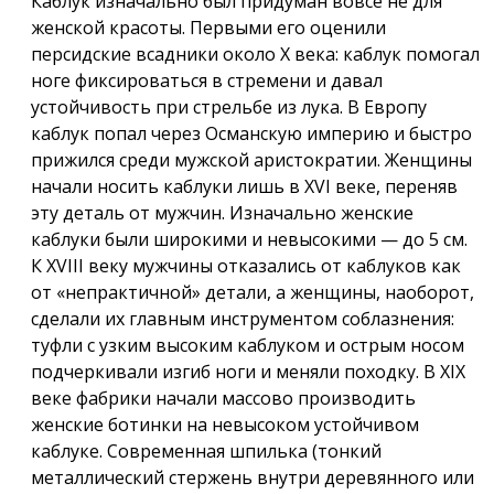
Каблук изначально был придуман вовсе не для
женской красоты. Первыми его оценили
персидские всадники около X века: каблук помогал
ноге фиксироваться в стремени и давал
устойчивость при стрельбе из лука. В Европу
каблук попал через Османскую империю и быстро
прижился среди мужской аристократии. Женщины
начали носить каблуки лишь в XVI веке, переняв
эту деталь от мужчин. Изначально женские
каблуки были широкими и невысокими — до 5 см.
К XVIII веку мужчины отказались от каблуков как
от «непрактичной» детали, а женщины, наоборот,
сделали их главным инструментом соблазнения:
туфли с узким высоким каблуком и острым носом
подчеркивали изгиб ноги и меняли походку. В XIX
веке фабрики начали массово производить
женские ботинки на невысоком устойчивом
каблуке. Современная шпилька (тонкий
металлический стержень внутри деревянного или