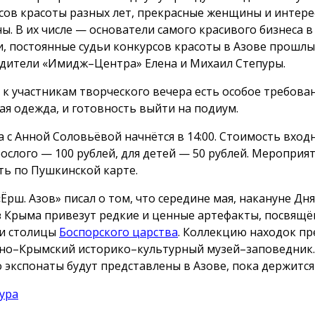
сов красоты разных лет, прекрасные женщины и интер
ы. В их числе — основатели самого красивого бизнеса в
и, постоянные судьи конкурсов красоты в Азове прошлы
дители «Имидж–Центра» Елена и Михаил Степуры.
, к участникам творческого вечера есть особое требова
ая одежда, и готовность выйти на подиум.
а с Анной Соловьёвой начнётся в 14:00. Стоимость вход
рослого — 100 рублей, для детей — 50 рублей. Меропри
ть по Пушкинской карте.
Ёрш. Азов» писал о том, что середине мая, накануне Дня
з Крыма привезут редкие и ценные артефакты, посвящ
и столицы
Боспорского царства
. Коллекцию находок пр
но–Крымский историко–культурный музей–заповедник.
 экспонаты будут представлены в Азове, пока держится 
ура