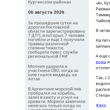
Курганском районах
«А», Ку
Рахмани
06 августа 2026
Тиммерм
Чайковс
За прошедшие сутки на
дорогах Ростовской
В четве
области зарегистрировано
7 ДТП, в которых 7 человек
погибли и ещё 3 получили
На пят
травмы различной
заплан
степени тяжести,
сообщила пресс-служба
А ещё 
региональной ГАИ
воды
и
Молния ударила в
отопит
участника СВО, когда за
ним гнался медведь на
Так, с
Алтае
водосн
В Аргентине морской лев
распол
пробрался на корабль,
Степана
залез в каюту и уснул на
кровати. Моряки заметили
#жкх
нелегала только когда он
начал громко храпеть