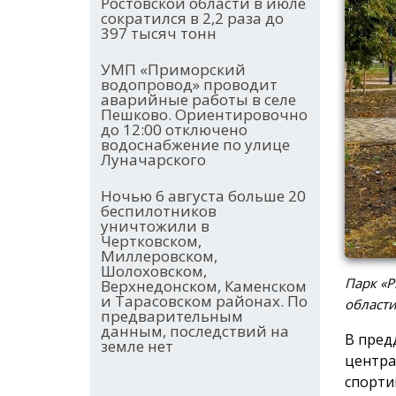
Ростовской области в июле
сократился в 2,2 раза до
397 тысяч тонн
УМП «Приморский
водопровод» проводит
аварийные работы в селе
Пешково. Ориентировочно
до 12:00 отключено
водоснабжение по улице
Луначарского
Ночью 6 августа больше 20
беспилотников
уничтожили в
Чертковском,
Миллеровском,
Шолоховском,
Парк «Р
Верхнедонском, Каменском
и Тарасовском районах. По
област
предварительным
данным, последствий на
В пред
земле нет
центра
спорти