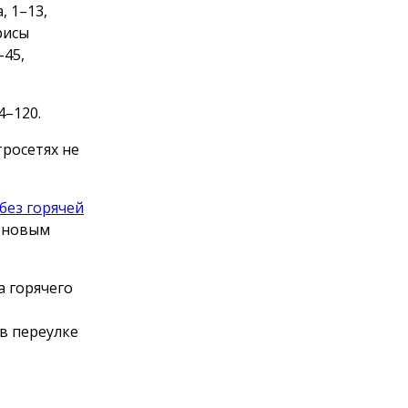
, 1–13,
рисы
–45,
4–120.
тросетях не
 без горячей
д новым
а горячего
 в переулке