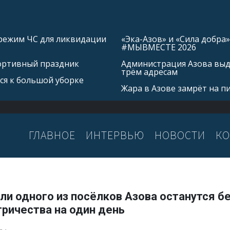
режим ЧС для ликвидации
«Эка-Азов» и «Сила добр
#МЫВМЕСТЕ 2026
портивный праздник
Администрация Азова выд
трём адресам
ся к большой уборке
Жара в Азове замрёт на п
ГЛАВНОЕ
ИНТЕРВЬЮ
НОВОСТИ
КО
и одного из посёлков Азова останутся б
ричества на один день