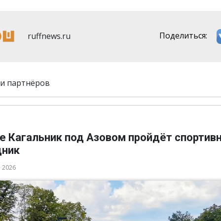
ruffnews.ru
Поделиться:
и партнёров
ле Кагальник под Азовом пройдёт спортив
дник
а 2026