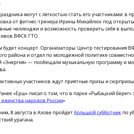
.
праздника могут с лёгкостью стать его участниками: в 
овка от фитнес-тренера Ирины Михайлюк под открыты
вные челленджи и возможность проверить себя в вып
ивов ВФСК ГТО.
м будет концерт. Организаторы: Центр тестирования В
ого района и отдел по молодежной политике совместно 
й «Энергия» — пообещали музыкальную программу и м
ва.
активных участников ждут приятные призы и сюрпризы
Ранее «Ёрш» писал о том, что в парке «Рыбацкий берег»
 единства народов России
»
им, 8 августа в Азове пройдёт
большой субботник
по у
ствий урагана.