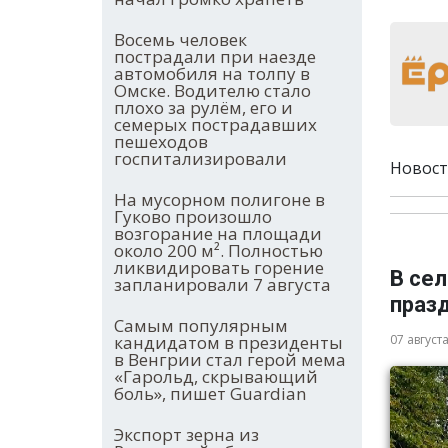
Восемь человек
пострадали при наезде
автомобиля на толпу в
Омске. Водителю стало
плохо за рулём, его и
семерых пострадавших
пешеходов
госпитализировали
Новост
На мусорном полигоне в
Гуково произошло
возгорание на площади
около 200 м². Полностью
ликвидировать горение
В се
запланировали 7 августа
праз
Самым популярным
кандидатом в президенты
07 август
в Венгрии стал герой мема
«Гарольд, скрывающий
боль», пишет Guardian
Экспорт зерна из