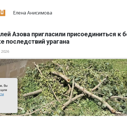
Елена Анисимова
лей Азова пригласили присоединиться к 
ке последствий урагана
а 2026
ом, Вы
оящим
сти