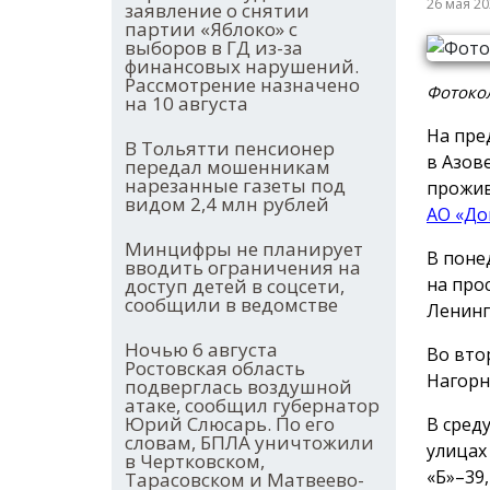
26 мая 2
заявление о снятии
партии «Яблоко» с
выборов в ГД из-за
финансовых нарушений.
Рассмотрение назначено
Фотоко
на 10 августа
На пре
В Тольятти пенсионер
в Азов
передал мошенникам
нарезанные газеты под
прожив
видом 2,4 млн рублей
АО «До
Минцифры не планирует
В понед
вводить ограничения на
на про
доступ детей в соцсети,
сообщили в ведомстве
Ленингр
Ночью 6 августа
Во втор
Ростовская область
Нагорно
подверглась воздушной
атаке, сообщил губернатор
Юрий Слюсарь. По его
В среду
словам, БПЛА уничтожили
улицах 
в Чертковском,
«Б»–39,
Тарасовском и Матвеево-