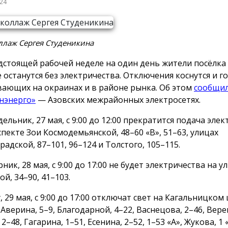
024
ллаж Сергея Студеникина
дстоящей рабочей неделе на один день жители посёлка
е останутся без электричества. Отключения коснутся и г
ающих на окраинах и в районе рынка. Об этом
сообщил
нэнерго»
— Азовских межрайонных электросетях.
ельник, 27 мая, с 9:00 до 12:00 прекратится подача эле
спекте Зои Космодемьянской, 48–60 «В», 51–63, улицах
адской, 87–101, 96–124 и Толстого, 105–115.
ник, 28 мая, с 9:00 до 17:00 не будет электричества на у
й, 34–90, 41–103.
, 29 мая, с 9:00 до 17:00 отключат свет на Кагальницком 
Аверина, 5–9, Благодарной, 4–22, Васнецова, 2–46, Вере
 2–48, Гагарина, 1–51, Есенина, 2–52, 1–53 «А», Жукова, 1 