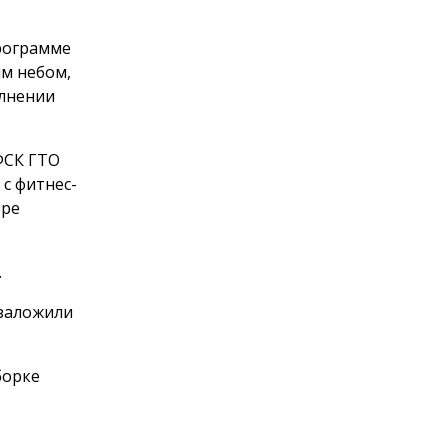
программе
м небом,
олнении
ФСК ГТО
с фитнес-
оре
.
 заложили
борке