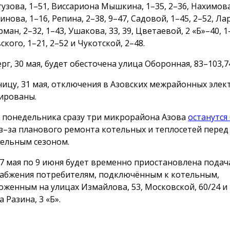
тузова, 1–51, Виссариона Мышкина, 1–35, 2–36, Нахимова
нова, 1–16, Репина, 2–38, 9–47, Садовой, 1–45, 2–52, Ла
ан, 2–32, 1–43, Ушакова, 33, 39, Цветаевой, 2 «Б»–40, 1
кого, 1–21, 2–52 и Чукотской, 2–48.
рг, 30 мая, будет обесточена улица Оборонная, 83–103,7
ницу, 31 мая, отключения в Азовских межрайонных элек
ированы.
с понедельника сразу три микрорайона Азова
останутся
з–за планового ремонта котельных и теплосетей пере
ельным сезоном.
 27 мая по 9 июня будет временно приостановлена подач
абжения потребителям, подключённым к котельным,
оженным на улицах Измайлова, 53, Московской, 60/24 и
 Разина, 3 «Б».