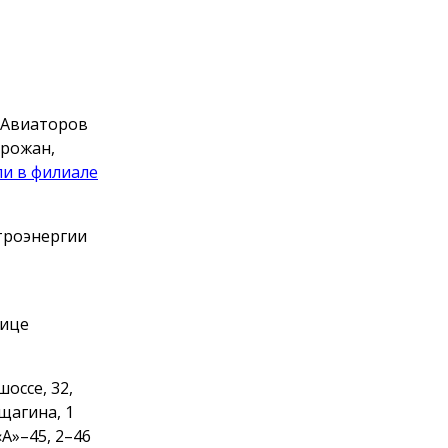
 Авиаторов
орожан,
и в филиале
ктроэнергии
лице
шоссе, 32,
щагина, 1
«А»–45, 2–46