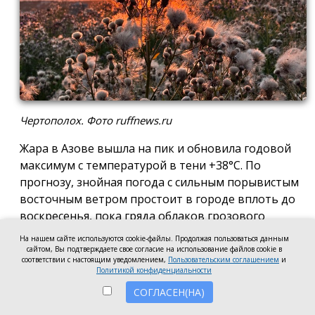
Чертополох. Фото ruffnews.ru
Жара в Азове вышла на пик и обновила годовой
максимум с температурой в тени +38°С. По
прогнозу, знойная погода с сильным порывистым
восточным ветром простоит в городе вплоть до
воскресенья, пока гряда облаков грозового
фронта не перекроет приток солнечного тепла и
На нашем сайте используются cookie-файлы. Продолжая пользоваться данным
столбики термометров медленно не поползут
сайтом, Вы подтверждаете свое согласие на использование файлов cookie в
соответствии с настоящим уведомлением,
Пользовательским соглашением
и
вниз.
Политикой конфиденциальности
СОГЛАСЕН(НА)
Днём 7 августа в Азове ожидается ясная погода,
температура воздуха +36…+38°С, ветер