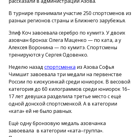
рассказали в администрации Азова.
В турнире принимали участие 250 спортсменов из
разных регионов страны и Ближнего зарубежья.
Элиф Коч завоевала серебро по кумитэ. У двоих
азовчан бронза: Олега Маценко — по ката, а у
Алексея Воронина — по кумитэ. Спортсмены
тренируются у Сергея Одовенко.
Неделю назад
спортсменка
из Азова Софья
Чимшит завоевала три медали на первенстве
России по киокусинкай среди юниорок. В весовой
категория до
60 килограммов
среди юниорок 16–
17 лет девушка разделила третье место с ещё
одной донской спортсменкой. А в категории
«ката» ей не было равных.
Ещё одну бронзовую медаль азовчанка
завоевала в категории «ката–группа».