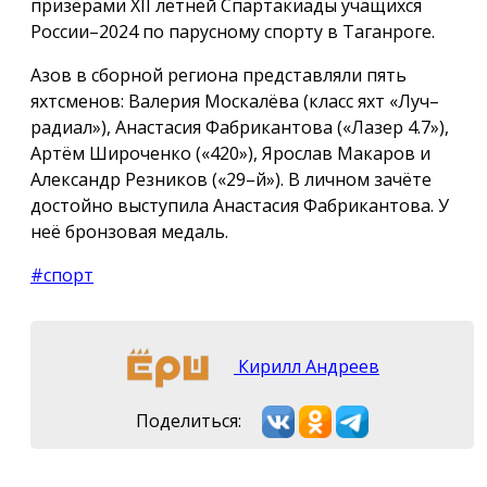
призёрами XII летней Спартакиады учащихся
России–2024 по парусному спорту в Таганроге.
Азов в сборной региона представляли пять
яхтсменов: Валерия Москалёва (класс яхт «Луч–
радиал»), Анастасия Фабрикантова («Лазер 4.7»),
Артём Широченко («420»), Ярослав Макаров и
Александр Резников («29–й»). В личном зачёте
достойно выступила Анастасия Фабрикантова. У
неё бронзовая медаль.
#спорт
Кирилл Андреев
Поделиться: