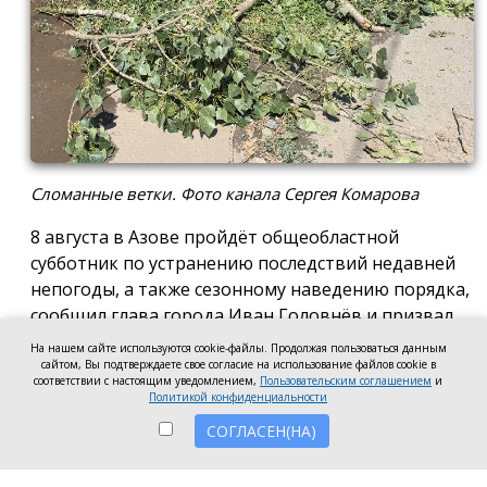
Сломанные ветки. Фото канала Сергея Комарова
8 августа в Азове пройдёт общеобластной
субботник по устранению последствий недавней
непогоды, а также сезонному наведению порядка,
сообщил глава города Иван Головнёв и призвал
горожан присоединиться к большой уборке, одной
На нашем сайте используются cookie-файлы. Продолжая пользоваться данным
из точек которой станет городской пляж.
сайтом, Вы подтверждаете свое согласие на использование файлов cookie в
соответствии с настоящим уведомлением,
Пользовательским соглашением
и
Политикой конфиденциальности
Также участники Дня чистоты будут наводить
порядок в сквере по улице Привокзальной и на
СОГЛАСЕН(НА)
других городских территориях, отметил глава
города.