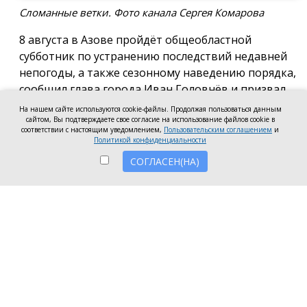
Сломанные ветки. Фото канала Сергея Комарова
8 августа в Азове пройдёт общеобластной
субботник по устранению последствий недавней
непогоды, а также сезонному наведению порядка,
сообщил глава города Иван Головнёв и призвал
горожан присоединиться к большой уборке, одной
На нашем сайте используются cookie-файлы. Продолжая пользоваться данным
сайтом, Вы подтверждаете свое согласие на использование файлов cookie в
из точек которой станет городской пляж.
соответствии с настоящим уведомлением,
Пользовательским соглашением
и
Политикой конфиденциальности
Также участники Дня чистоты будут наводить
СОГЛАСЕН(НА)
порядок в сквере по улице Привокзальной и на
других городских территориях, отметил глава
города.
«Внести свой вклад в общее дело может каждый
неравнодушный азовчанин. Вы можете принять
участие в благоустройстве своих дворовых
территорий или городских общественных
пространств, например, присоединиться к
субботнику на пляже» — обратился к жителям