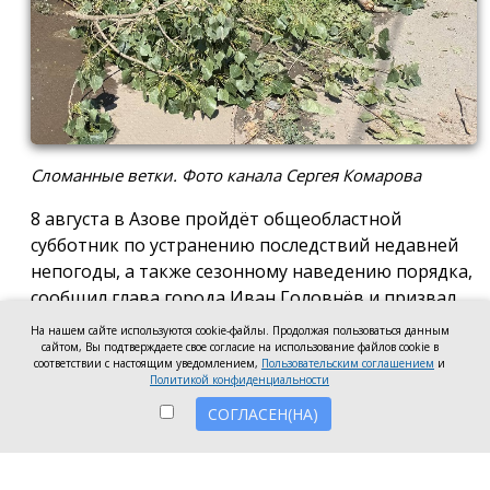
Сломанные ветки. Фото канала Сергея Комарова
8 августа в Азове пройдёт общеобластной
субботник по устранению последствий недавней
непогоды, а также сезонному наведению порядка,
сообщил глава города Иван Головнёв и призвал
горожан присоединиться к большой уборке, одной
На нашем сайте используются cookie-файлы. Продолжая пользоваться данным
из точек которой станет городской пляж.
сайтом, Вы подтверждаете свое согласие на использование файлов cookie в
соответствии с настоящим уведомлением,
Пользовательским соглашением
и
Политикой конфиденциальности
Также участники Дня чистоты будут наводить
порядок в сквере по улице Привокзальной и на
СОГЛАСЕН(НА)
других городских территориях, отметил глава
города.