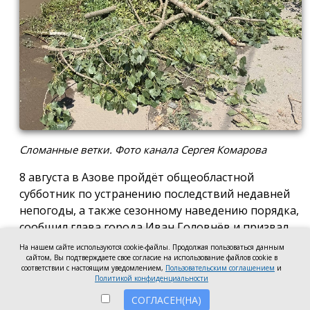
Сломанные ветки. Фото канала Сергея Комарова
8 августа в Азове пройдёт общеобластной
субботник по устранению последствий недавней
непогоды, а также сезонному наведению порядка,
сообщил глава города Иван Головнёв и призвал
горожан присоединиться к большой уборке, одной
На нашем сайте используются cookie-файлы. Продолжая пользоваться данным
из точек которой станет городской пляж.
сайтом, Вы подтверждаете свое согласие на использование файлов cookie в
соответствии с настоящим уведомлением,
Пользовательским соглашением
и
Политикой конфиденциальности
Также участники Дня чистоты будут наводить
порядок в сквере по улице Привокзальной и на
СОГЛАСЕН(НА)