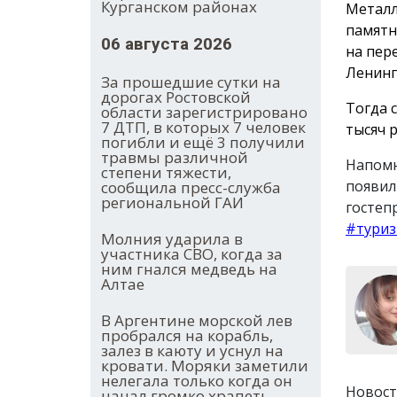
Курганском районах
Металл
памятн
06 августа 2026
на пер
Ленинг
За прошедшие сутки на
дорогах Ростовской
Тогда 
области зарегистрировано
7 ДТП, в которых 7 человек
тысяч р
погибли и ещё 3 получили
травмы различной
Напомн
степени тяжести,
появил
сообщила пресс-служба
региональной ГАИ
гостеп
#тури
Молния ударила в
участника СВО, когда за
ним гнался медведь на
Алтае
В Аргентине морской лев
пробрался на корабль,
залез в каюту и уснул на
кровати. Моряки заметили
нелегала только когда он
Новост
начал громко храпеть