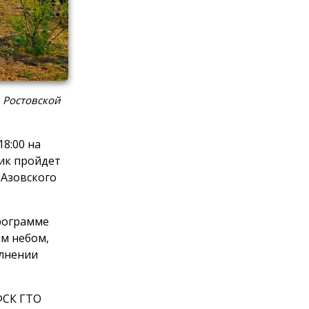
 Ростовской
8:00 на
ик пройдет
 Азовского
программе
м небом,
олнении
ФСК ГТО