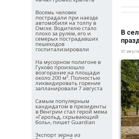
Восемь человек
пострадали при наезде
автомобиля на толпу в
Омске. Водителю стало
В се
плохо за рулём, его и
семерых пострадавших
праз
пешеходов
госпитализировали
07 август
На мусорном полигоне в
Гуково произошло
возгорание на площади
около 200 м². Полностью
ликвидировать горение
запланировали 7 августа
Самым популярным
кандидатом в президенты
в Венгрии стал герой мема
«Гарольд, скрывающий
боль», пишет Guardian
Экспорт зерна из