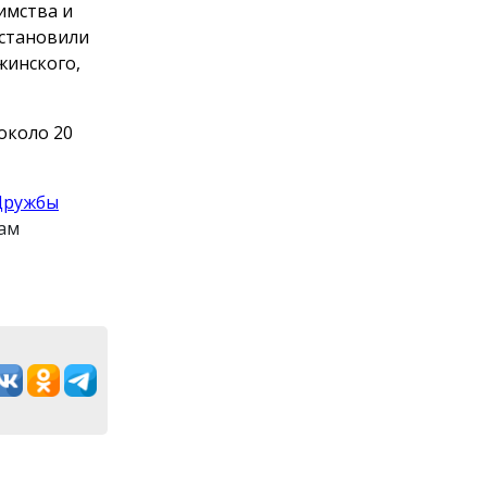
имства и
установили
жинского,
около 20
Дружбы
там