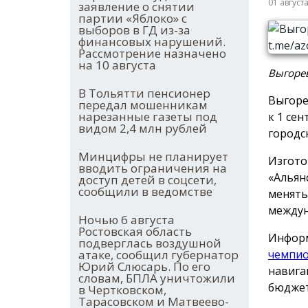
01 август
заявление о снятии
партии «Яблоко» с
выборов в ГД из-за
финансовых нарушений.
Рассмотрение назначено
на 10 августа
Выгорев
В Тольятти пенсионер
Выгоре
передал мошенникам
нарезанные газеты под
к 1 сен
видом 2,4 млн рублей
городс
Минцифры не планирует
Изгото
вводить ограничения на
«Альян
доступ детей в соцсети,
сообщили в ведомстве
менять
междун
Ночью 6 августа
Ростовская область
Информ
подверглась воздушной
атаке, сообщил губернатор
чемпио
Юрий Слюсарь. По его
навига
словам, БПЛА уничтожили
бюджет
в Чертковском,
Тарасовском и Матвеево-