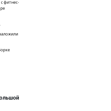
с фитнес-
оре
.
 заложили
борке
большой