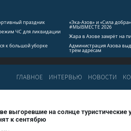
портивный праздник
«Эка-Азов» и «Сила добр
#МЫВМЕСТЕ 2026
режим ЧС для ликвидации
Жара в Азове замрёт на п
ся к большой уборке
Администрация Азова выд
трём адресам
ГЛАВНОЕ
ИНТЕРВЬЮ
НОВОСТИ
КО
ове выгоревшие на солнце туристические 
нят к сентябрю