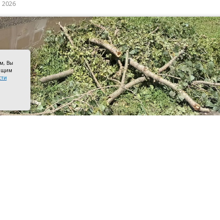
а 2026
ом, Вы
оящим
сти
ые ветки. Фото канала Сергея Комарова