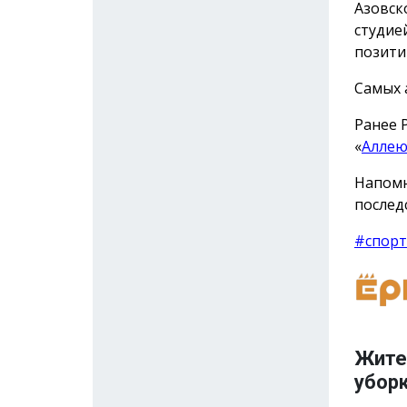
Азовск
студие
позити
Самых 
Ранее 
«
Аллею
Напомн
послед
#спорт
Жите
убор