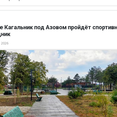
ле Кагальник под Азовом пройдёт спортив
дник
а 2026