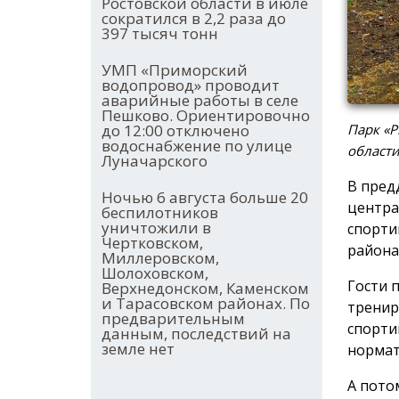
Ростовской области в июле
сократился в 2,2 раза до
397 тысяч тонн
УМП «Приморский
водопровод» проводит
аварийные работы в селе
Пешково. Ориентировочно
до 12:00 отключено
Парк «Р
водоснабжение по улице
област
Луначарского
В пред
Ночью 6 августа больше 20
центра
беспилотников
уничтожили в
спорти
Чертковском,
района
Миллеровском,
Шолоховском,
Гости 
Верхнедонском, Каменском
и Тарасовском районах. По
тренир
предварительным
спорти
данным, последствий на
земле нет
нормат
А пото