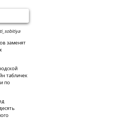
_sobitiya
ов заменят
к
родской
йн табличек
и по
ед
 десять
ного