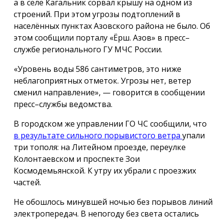
а в селе Кагальник сорвал крышу на одном из
строений. При этом угрозы подтоплений в
населённых пунктах Азовского района не было. Об
этом сообщили порталу «Ёрш. Азов» в пресс–
службе регионального ГУ МЧС России.
«Уровень воды
586 сантиметров
, это ниже
неблагоприятных отметок. Угрозы нет, ветер
сменил направление», — говорится в сообщении
пресс–службы ведомства.
В городском же управлении ГО ЧС сообщили, что
в результате сильного порывистого ветра
упали
три тополя: на Литейном проезде, переулке
Колонтаевском и проспекте Зои
Космодемьянской. К утру их убрали с проезжих
частей.
Не обошлось минувшей ночью без порывов линий
электропередач. В непогоду без света остались