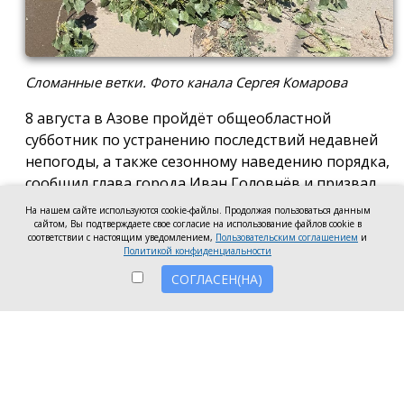
Сломанные ветки. Фото канала Сергея Комарова
8 августа в Азове пройдёт общеобластной
субботник по устранению последствий недавней
непогоды, а также сезонному наведению порядка,
сообщил глава города Иван Головнёв и призвал
горожан присоединиться к большой уборке, одной
На нашем сайте используются cookie-файлы. Продолжая пользоваться данным
из точек которой станет городской пляж.
сайтом, Вы подтверждаете свое согласие на использование файлов cookie в
соответствии с настоящим уведомлением,
Пользовательским соглашением
и
Политикой конфиденциальности
Также участники Дня чистоты будут наводить
порядок в сквере по улице Привокзальной и на
СОГЛАСЕН(НА)
других городских территориях, отметил глава
города.
«Внести свой вклад в общее дело может каждый
неравнодушный азовчанин. Вы можете принять
участие в благоустройстве своих дворовых