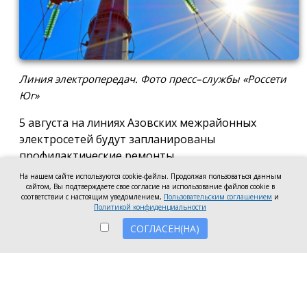
Линия электропередач. Фото пресс–службы «Россети
Юг»
5 августа на линиях Азовских межрайонных
электросетей будут запланированы
профилактические ремонты.
На нашем сайте используются cookie-файлы. Продолжая пользоваться данным
В первой половине дня, с 09:00 до 12:00,
сайтом, Вы подтверждаете свое согласие на использование файлов cookie в
электроснабжение отключат по улице Мира, в
соответствии с настоящим уведомлением,
Пользовательским соглашением
и
Политикой конфиденциальности
домах с № 53 по № 69 по нечётной стороне улицы
СОГЛАСЕН(НА)
и с № 46 по № 60 — по чётной. Также под
отключения попадут дома в переулке Осипенко: с
№ 25 по № 35 и с № 30 по № 38.
Во второй половине дня бригады энергетиков